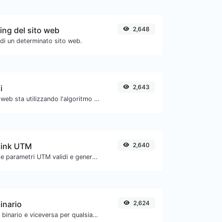
ing del sito web
2,648
 di un determinato sito web.
i
2,643
Verifica se un sito web sta utilizzando l'algoritmo di compressione Brotli.
 link UTM
2,640
Aggiungi facilmente parametri UTM validi e genera un link tracciabile UTM.
inario
2,624
Converti il testo in binario e viceversa per qualsiasi input di stringa.