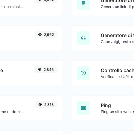
Generatore di 
Converti il testo in ASCII e viceversa per qualsiasi input di stringa.
Genera un link di 
2,962
Generatore di 
Capovolgi, testo s
le
2,846
Controllo cac
2,818
Ping
Ottieni tutti i dettagli possibili su un nome di dominio.
Ping un sito web, 