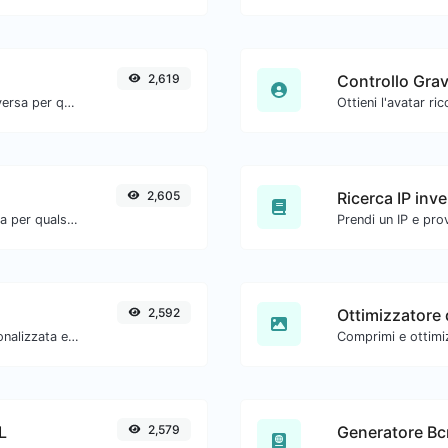
2,619
Controllo Grav
Converti il testo in esadecimale e viceversa per qualsiasi input di stringa.
2,605
Ricerca IP inv
Converti il testo in decimale e viceversa per qualsiasi input di stringa.
2,592
Ottimizzatore 
Genera password con lunghezza personalizzata e impostazioni personalizzate.
L
2,579
Generatore Bc