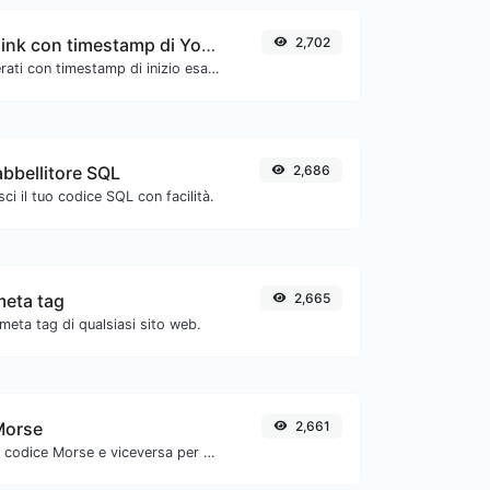
Generatore di link con timestamp di YouTube
2,702
Link YouTube generati con timestamp di inizio esatto, utili per gli utenti mobili.
bbellitore SQL
2,686
ci il tuo codice SQL con facilità.
meta tag
2,665
i meta tag di qualsiasi sito web.
Morse
2,661
Converti il testo in codice Morse e viceversa per qualsiasi stringa di input.