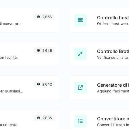
2,656
Controllo host
Verifica se un sito web sta utilizzando il nuovo protocollo HTTP/2.
Ottieni l'host web
2,645
Controllo Brotl
 facilità.
2,642
Generatore di
Converti il testo in ottale e viceversa per qualsiasi input di stringa.
2,635
Convertitore b
a un testo.