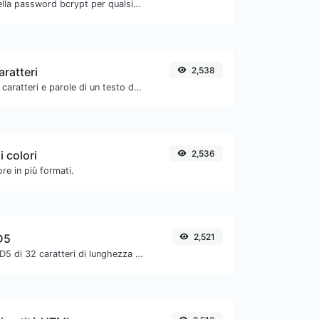
Genera un hash della password bcrypt per qualsiasi input di stringa.
aratteri
2,538
Conta il numero di caratteri e parole di un testo dato.
i colori
2,536
ore in più formati.
D5
2,521
Genera un hash MD5 di 32 caratteri di lunghezza per qualsiasi input di stringa.