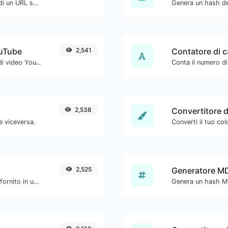
Controlla i reindirizzamenti 301 e 302 di un URL specifico. Controllerà fino a 10 reindirizzamenti.
ouTube
2,541
Contatore di c
Scarica facilmente qualsiasi miniatura di video YouTube in tutte le dimensioni disponibili.
2,538
Convertitore d
e viceversa.
Converti il tuo col
2,525
Generatore M
Converti facilmente un elenco di testo fornito in un elenco casuale.