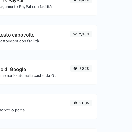
link PayPal
pagamento PayPal con facilità.
testo capovolto
2,939
ottosopra con facilità.
he di Google
2,828
Verifica se l'URL è memorizzato nella cache da Google.
2,805
server o porta.