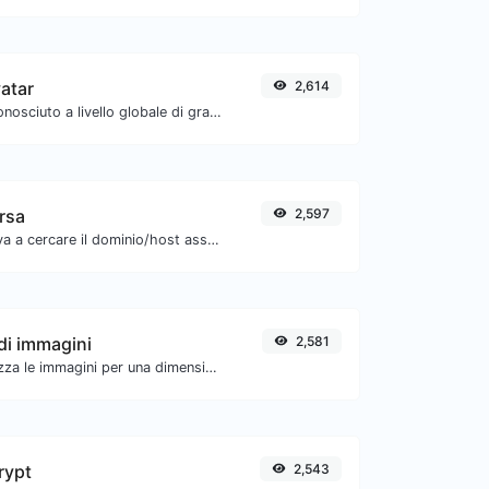
atar
2,614
Ottieni l'avatar riconosciuto a livello globale di gravatar.com per qualsiasi email.
ersa
2,597
Prendi un IP e prova a cercare il dominio/host associato.
di immagini
2,581
Comprimi e ottimizza le immagini per una dimensione più piccola ma mantenendo alta qualità.
rypt
2,543