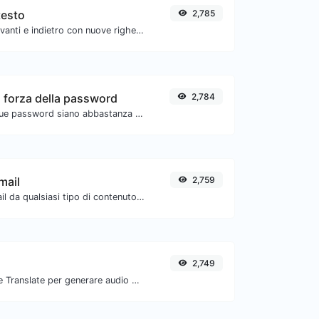
testo
2,785
Separare il testo avanti e indietro con nuove righe, virgole, punti... ecc.
a forza della password
2,784
Assicurati che le tue password siano abbastanza sicure.
mail
2,759
Estrai indirizzi email da qualsiasi tipo di contenuto testuale.
2,749
Usa l'API di Google Translate per generare audio di sintesi vocale.