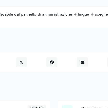
cabile dal pannello di amministrazione -> lingue -> sceglier
3,002