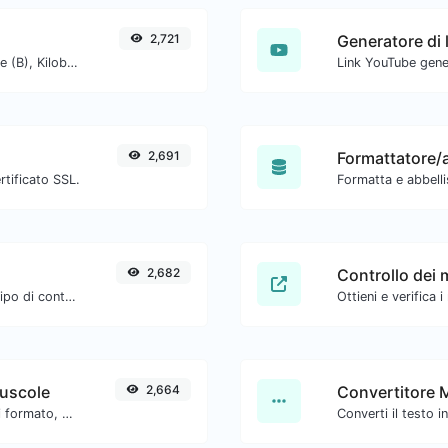
2,721
Ottieni la dimensione di un testo in Byte (B), Kilobyte (KB) o Megabyte (MB).
2,691
Formattatore/a
ertificato SSL.
Formatta e abbellis
2,682
Controllo dei 
Estrai gli URL http/https da qualsiasi tipo di contenuto testuale.
Ottieni e verifica 
nuscole
2,664
Convertitore 
Converti il tuo testo in qualsiasi tipo di formato, come minuscolo, MAIUSCOLO, camelCase...etc.