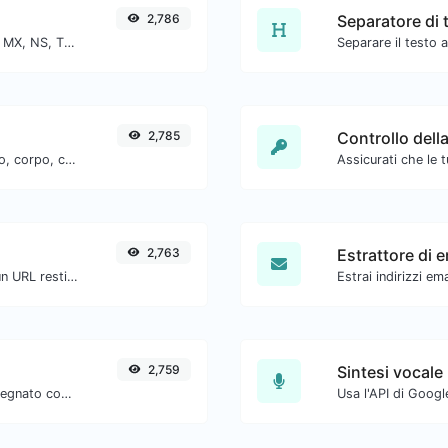
2,786
Separatore di 
Trova i record DNS A, AAAA, CNAME, MX, NS, TXT, SOA di un host.
2,785
Controllo dell
Genera un deep link mailto con oggetto, corpo, cc, bcc e ottieni anche il codice HTML.
2,763
Estrattore di e
Ottieni tutte le intestazioni HTTP che un URL restituisce per una tipica richiesta GET.
2,759
Sintesi vocale
Verifica se l'URL è bloccato e contrassegnato come sicuro/non sicuro da Google.