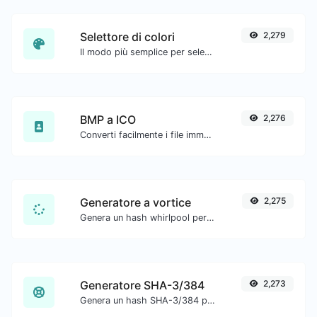
Selettore di colori
2,279
Il modo più semplice per selezionare un colore dalla ruota dei colori e ottenere i risultati in qualsiasi formato.
BMP a ICO
2,276
Converti facilmente i file immagine BMP in ICO.
Generatore a vortice
2,275
Genera un hash whirlpool per qualsiasi input di stringa.
Generatore SHA-3/384
2,273
Genera un hash SHA-3/384 per qualsiasi input di stringa.