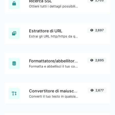
Ricerca SSL
2,703
Ottieni tutti i dettagli possibili su un certificato SSL.
Estrattore di URL
2,697
Estrai gli URL http/https da qualsiasi tipo di contenuto testuale.
Formattatore/abbellitore SQL
2,695
Formatta e abbellisci il tuo codice SQL con facilità.
Convertitore di maiuscole/minuscole
2,677
Converti il tuo testo in qualsiasi tipo di formato, come minuscolo, MAIUSCOLO, camelCase...etc.