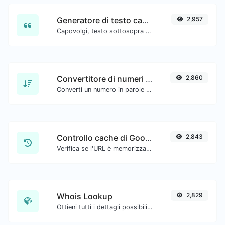
Generatore di testo capovolto
2,957
Capovolgi, testo sottosopra con facilità.
Convertitore di numeri in parole
2,860
Converti un numero in parole scritte.
Controllo cache di Google
2,843
Verifica se l'URL è memorizzato nella cache da Google.
Whois Lookup
2,829
Ottieni tutti i dettagli possibili su un nome di dominio.