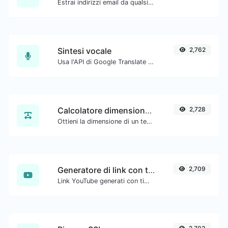
Estrai indirizzi email da qualsiasi tipo di contenuto testuale.
Sintesi vocale
2,762
Usa l'API di Google Translate per generare audio di sintesi vocale.
Calcolatore dimensione testo
2,728
Ottieni la dimensione di un testo in Byte (B), Kilobyte (KB) o Megabyte (MB).
Generatore di link con timestamp di YouTube
2,709
Link YouTube generati con timestamp di inizio esatto, utili per gli utenti mobili.