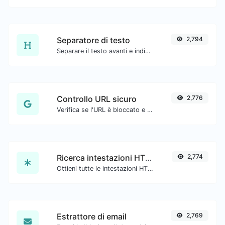
Separatore di testo
2,794
Separare il testo avanti e indietro con nuove righe, virgole, punti... ecc.
Controllo URL sicuro
2,776
Verifica se l'URL è bloccato e contrassegnato come sicuro/non sicuro da Google.
Ricerca intestazioni HTTP
2,774
Ottieni tutte le intestazioni HTTP che un URL restituisce per una tipica richiesta GET.
Estrattore di email
2,769