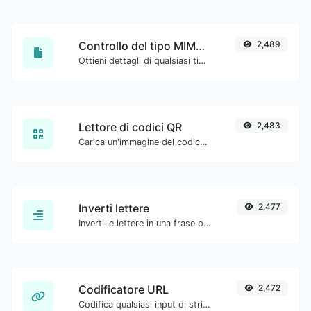
Controllo del tipo MIME del file
2,489
Ottieni dettagli di qualsiasi tipo di file, come il tipo mime o la data dell'ultima modifica.
Lettore di codici QR
2,483
Carica un'immagine del codice QR ed estrai i dati da essa.
Inverti lettere
2,477
Inverti le lettere in una frase o paragrafo con facilità.
Codificatore URL
2,472
Codifica qualsiasi input di stringa nel formato URL.