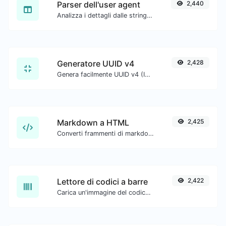
Parser dell'user agent
2,440
Analizza i dettagli dalle stringhe dell'agente utente.
Generatore UUID v4
2,428
Genera facilmente UUID v4 (Identificatori univoci universali) con l'aiuto del nostro strumento.
Markdown a HTML
2,425
Converti frammenti di markdown in codice HTML grezzo.
Lettore di codici a barre
2,422
Carica un'immagine del codice a barre ed estrai i dati da essa.