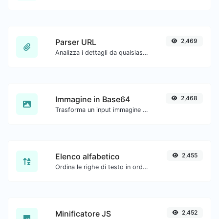
Parser URL
2,469
Analizza i dettagli da qualsiasi URL.
Immagine in Base64
2,468
Trasforma un input immagine in una stringa Base64.
Elenco alfabetico
2,455
Ordina le righe di testo in ordine alfabetico (A-Z o Z-A) con facilità.
Minificatore JS
2,452