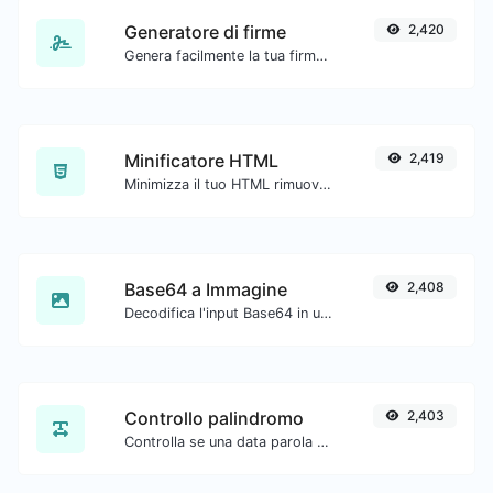
Generatore di firme
2,420
Genera facilmente la tua firma personalizzata e scaricala con facilità.
Minificatore HTML
2,419
Minimizza il tuo HTML rimuovendo tutti i caratteri non necessari.
Base64 a Immagine
2,408
Decodifica l'input Base64 in un'immagine.
Controllo palindromo
2,403
Controlla se una data parola o frase è un palindromo (se si legge allo stesso modo avanti e indietro).