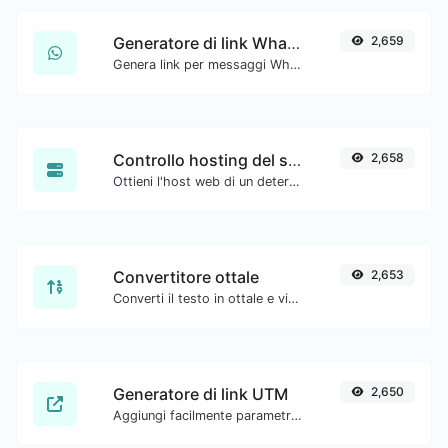
Generatore di link WhatsApp
2,659
Genera link per messaggi WhatsApp con facilità.
Controllo hosting del sito web
2,658
Ottieni l'host web di un determinato sito web.
Convertitore ottale
2,653
Converti il testo in ottale e viceversa per qualsiasi input di stringa.
Generatore di link UTM
2,650
Aggiungi facilmente parametri UTM validi e genera un link tracciabile UTM.