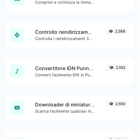
Comprimi e ottimizza le immagini per una dimensione più piccola ma mantenendo alta qualità.
Controllo reindirizzamento URL
2,588
Controlla i reindirizzamenti 301 e 302 di un URL specifico. Controllerà fino a 10 reindirizzamenti.
Convertitore IDN Punnycode
2,552
Converti facilmente IDN in Punnycode e viceversa.
Downloader di miniature di YouTube
2,550
Scarica facilmente qualsiasi miniatura di video YouTube in tutte le dimensioni disponibili.