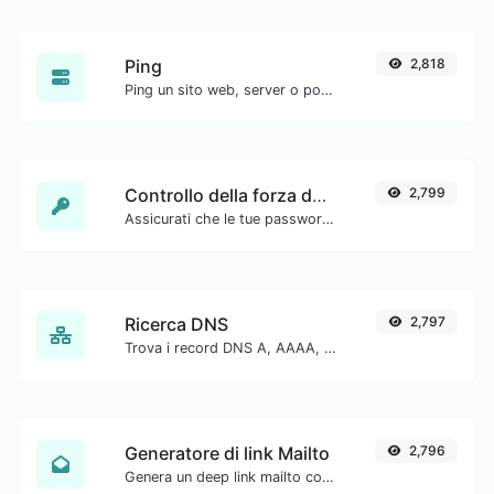
Ping
2,818
Ping un sito web, server o porta.
Controllo della forza della password
2,799
Assicurati che le tue password siano abbastanza sicure.
Ricerca DNS
2,797
Trova i record DNS A, AAAA, CNAME, MX, NS, TXT, SOA di un host.
Generatore di link Mailto
2,796
Genera un deep link mailto con oggetto, corpo, cc, bcc e ottieni anche il codice HTML.