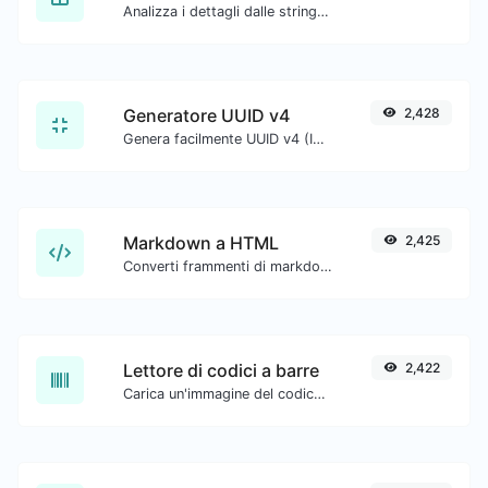
Analizza i dettagli dalle stringhe dell'agente utente.
Generatore UUID v4
2,428
Genera facilmente UUID v4 (Identificatori univoci universali) con l'aiuto del nostro strumento.
Markdown a HTML
2,425
Converti frammenti di markdown in codice HTML grezzo.
Lettore di codici a barre
2,422
Carica un'immagine del codice a barre ed estrai i dati da essa.