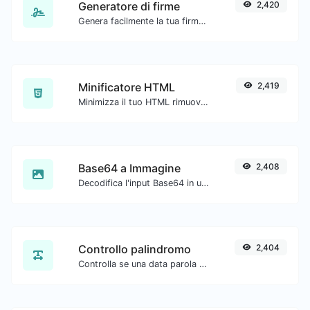
Generatore di firme
2,420
Genera facilmente la tua firma personalizzata e scaricala con facilità.
Minificatore HTML
2,419
Minimizza il tuo HTML rimuovendo tutti i caratteri non necessari.
Base64 a Immagine
2,408
Decodifica l'input Base64 in un'immagine.
Controllo palindromo
2,404
Controlla se una data parola o frase è un palindromo (se si legge allo stesso modo avanti e indietro).