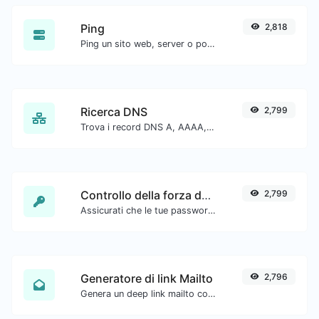
Ping
2,818
Ping un sito web, server o porta.
Ricerca DNS
2,799
Trova i record DNS A, AAAA, CNAME, MX, NS, TXT, SOA di un host.
Controllo della forza della password
2,799
Assicurati che le tue password siano abbastanza sicure.
Generatore di link Mailto
2,796
Genera un deep link mailto con oggetto, corpo, cc, bcc e ottieni anche il codice HTML.