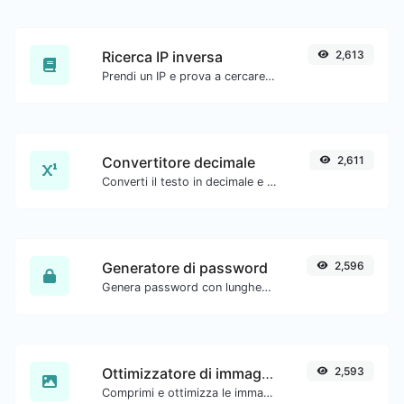
Ricerca IP inversa
2,613
Prendi un IP e prova a cercare il dominio/host associato.
Convertitore decimale
2,611
Converti il testo in decimale e viceversa per qualsiasi input di stringa.
Generatore di password
2,596
Genera password con lunghezza personalizzata e impostazioni personalizzate.
Ottimizzatore di immagini
2,593
Comprimi e ottimizza le immagini per una dimensione più piccola ma mantenendo alta qualità.