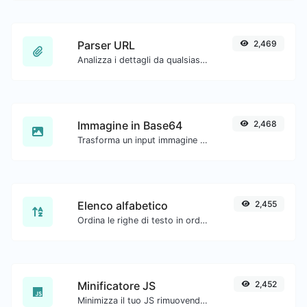
Parser URL
2,469
Analizza i dettagli da qualsiasi URL.
Immagine in Base64
2,468
Trasforma un input immagine in una stringa Base64.
Elenco alfabetico
2,455
Ordina le righe di testo in ordine alfabetico (A-Z o Z-A) con facilità.
Minificatore JS
2,452
Minimizza il tuo JS rimuovendo tutti i caratteri non necessari.