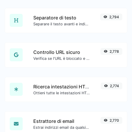
Separatore di testo
2,794
Separare il testo avanti e indietro con nuove righe, virgole, punti... ecc.
Controllo URL sicuro
2,778
Verifica se l'URL è bloccato e contrassegnato come sicuro/non sicuro da Google.
Ricerca intestazioni HTTP
2,774
Ottieni tutte le intestazioni HTTP che un URL restituisce per una tipica richiesta GET.
Estrattore di email
2,770
Estrai indirizzi email da qualsiasi tipo di contenuto testuale.