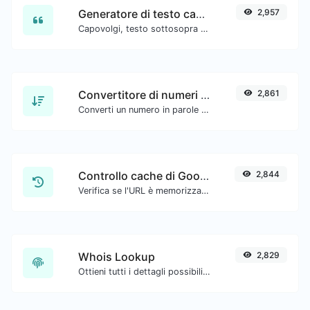
Generatore di testo capovolto
2,957
Capovolgi, testo sottosopra con facilità.
Convertitore di numeri in parole
2,861
Converti un numero in parole scritte.
Controllo cache di Google
2,844
Verifica se l'URL è memorizzato nella cache da Google.
Whois Lookup
2,829
Ottieni tutti i dettagli possibili su un nome di dominio.