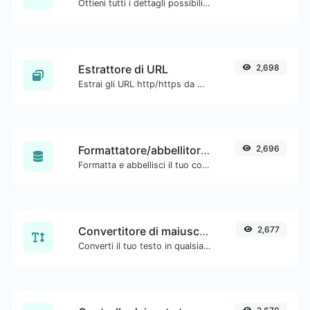
Ottieni tutti i dettagli possibili su un certificato SSL.
Estrattore di URL
2,698
Estrai gli URL http/https da qualsiasi tipo di contenuto testuale.
Formattatore/abbellitore SQL
2,696
Formatta e abbellisci il tuo codice SQL con facilità.
Convertitore di maiuscole/minuscole
2,677
Converti il tuo testo in qualsiasi tipo di formato, come minuscolo, MAIUSCOLO, camelCase...etc.