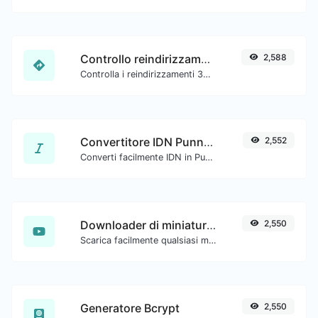
Controllo reindirizzamento URL
2,588
Controlla i reindirizzamenti 301 e 302 di un URL specifico. Controllerà fino a 10 reindirizzamenti.
Convertitore IDN Punnycode
2,552
Converti facilmente IDN in Punnycode e viceversa.
Downloader di miniature di YouTube
2,550
Scarica facilmente qualsiasi miniatura di video YouTube in tutte le dimensioni disponibili.
Generatore Bcrypt
2,550