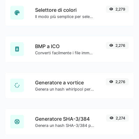
Selettore di colori
2,279
Il modo più semplice per selezionare un colore dalla ruota dei colori e ottenere i risultati in qualsiasi formato.
BMP a ICO
2,276
Converti facilmente i file immagine BMP in ICO.
Generatore a vortice
2,276
Genera un hash whirlpool per qualsiasi input di stringa.
Generatore SHA-3/384
2,274
Genera un hash SHA-3/384 per qualsiasi input di stringa.