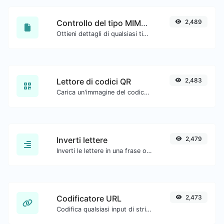
Controllo del tipo MIME del file
2,489
Ottieni dettagli di qualsiasi tipo di file, come il tipo mime o la data dell'ultima modifica.
Lettore di codici QR
2,483
Carica un'immagine del codice QR ed estrai i dati da essa.
Inverti lettere
2,479
Inverti le lettere in una frase o paragrafo con facilità.
Codificatore URL
2,473
Codifica qualsiasi input di stringa nel formato URL.