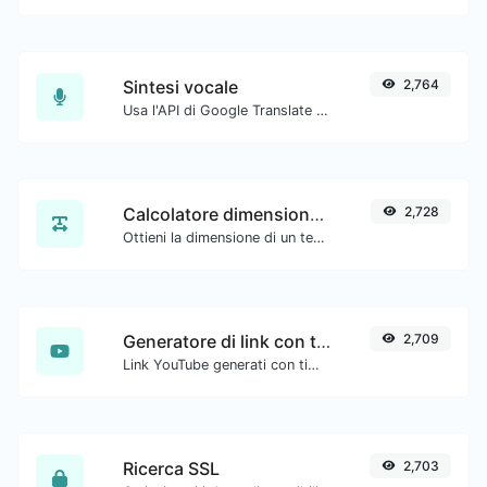
Sintesi vocale
2,764
Usa l'API di Google Translate per generare audio di sintesi vocale.
Calcolatore dimensione testo
2,728
Ottieni la dimensione di un testo in Byte (B), Kilobyte (KB) o Megabyte (MB).
Generatore di link con timestamp di YouTube
2,709
Link YouTube generati con timestamp di inizio esatto, utili per gli utenti mobili.
Ricerca SSL
2,703