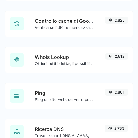
Controllo cache di Google
2,825
Verifica se l'URL è memorizzato nella cache da Google.
Whois Lookup
2,812
Ottieni tutti i dettagli possibili su un nome di dominio.
Ping
2,801
Ping un sito web, server o porta.
Ricerca DNS
2,783
Trova i record DNS A, AAAA, CNAME, MX, NS, TXT, SOA di un host.