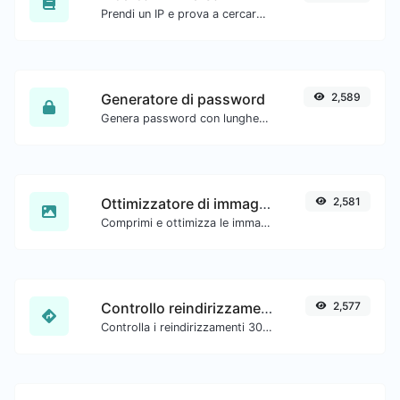
Prendi un IP e prova a cercare il dominio/host associato.
Generatore di password
2,589
Genera password con lunghezza personalizzata e impostazioni personalizzate.
Ottimizzatore di immagini
2,581
Comprimi e ottimizza le immagini per una dimensione più piccola ma mantenendo alta qualità.
Controllo reindirizzamento URL
2,577
Controlla i reindirizzamenti 301 e 302 di un URL specifico. Controllerà fino a 10 reindirizzamenti.