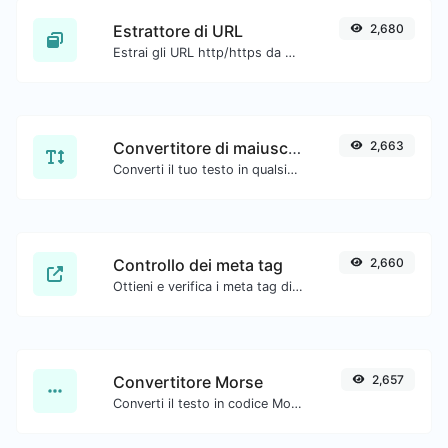
Estrattore di URL
2,680
Estrai gli URL http/https da qualsiasi tipo di contenuto testuale.
Convertitore di maiuscole/minuscole
2,663
Converti il tuo testo in qualsiasi tipo di formato, come minuscolo, MAIUSCOLO, camelCase...etc.
Controllo dei meta tag
2,660
Ottieni e verifica i meta tag di qualsiasi sito web.
Convertitore Morse
2,657
Converti il testo in codice Morse e viceversa per qualsiasi stringa di input.