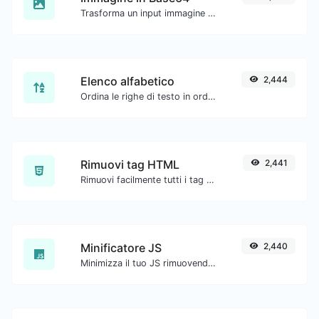
Trasforma un input immagine in una stringa Base64.
Elenco alfabetico
2,444
Ordina le righe di testo in ordine alfabetico (A-Z o Z-A) con facilità.
Rimuovi tag HTML
2,441
Rimuovi facilmente tutti i tag HTML da un blocco di testo.
Minificatore JS
2,440
Minimizza il tuo JS rimuovendo tutti i caratteri non necessari.