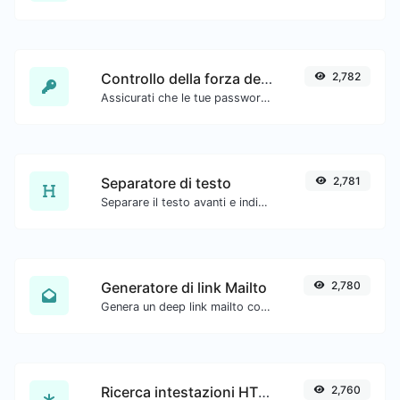
Controllo della forza della password
2,782
Assicurati che le tue password siano abbastanza sicure.
Separatore di testo
2,781
Separare il testo avanti e indietro con nuove righe, virgole, punti... ecc.
Generatore di link Mailto
2,780
Genera un deep link mailto con oggetto, corpo, cc, bcc e ottieni anche il codice HTML.
Ricerca intestazioni HTTP
2,760