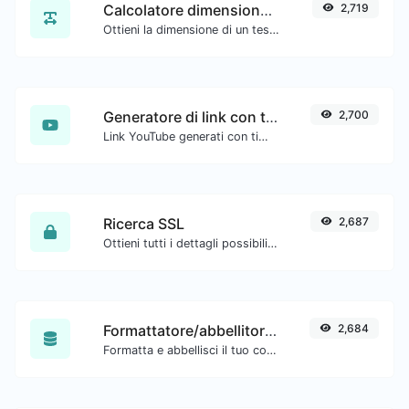
Calcolatore dimensione testo
2,719
Ottieni la dimensione di un testo in Byte (B), Kilobyte (KB) o Megabyte (MB).
Generatore di link con timestamp di YouTube
2,700
Link YouTube generati con timestamp di inizio esatto, utili per gli utenti mobili.
Ricerca SSL
2,687
Ottieni tutti i dettagli possibili su un certificato SSL.
Formattatore/abbellitore SQL
2,684
Formatta e abbellisci il tuo codice SQL con facilità.