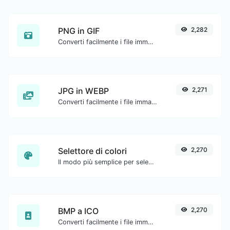
PNG in GIF
2,282
Converti facilmente i file immagine PNG in GIF.
JPG in WEBP
2,271
Converti facilmente i file immagine JPG in WEBP.
Selettore di colori
2,270
Il modo più semplice per selezionare un colore dalla ruota dei colori e ottenere i risultati in qualsiasi formato.
BMP a ICO
2,270
Converti facilmente i file immagine BMP in ICO.