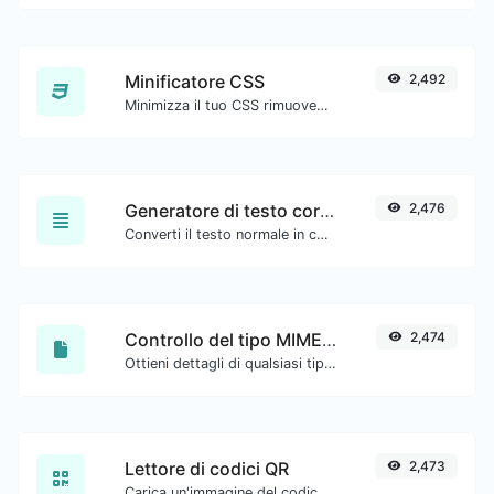
Minificatore CSS
2,492
Minimizza il tuo CSS rimuovendo tutti i caratteri non necessari.
Generatore di testo corsivo
2,476
Converti il testo normale in carattere corsivo.
Controllo del tipo MIME del file
2,474
Ottieni dettagli di qualsiasi tipo di file, come il tipo mime o la data dell'ultima modifica.
Lettore di codici QR
2,473
Carica un'immagine del codice QR ed estrai i dati da essa.