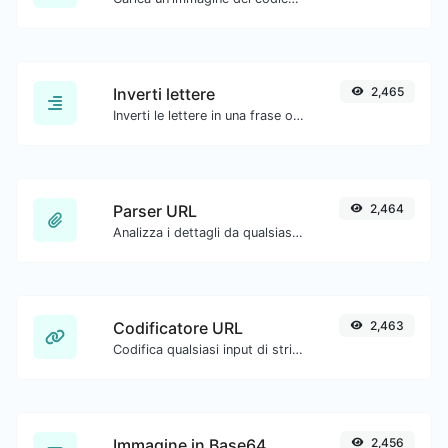
Inverti lettere
2,465
Inverti le lettere in una frase o paragrafo con facilità.
Parser URL
2,464
Analizza i dettagli da qualsiasi URL.
Codificatore URL
2,463
Codifica qualsiasi input di stringa nel formato URL.
Immagine in Base64
2,456