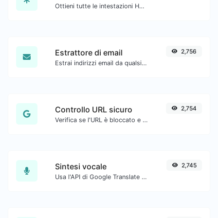
Ottieni tutte le intestazioni HTTP che un URL restituisce per una tipica richiesta GET.
Estrattore di email
2,756
Estrai indirizzi email da qualsiasi tipo di contenuto testuale.
Controllo URL sicuro
2,754
Verifica se l'URL è bloccato e contrassegnato come sicuro/non sicuro da Google.
Sintesi vocale
2,745
Usa l'API di Google Translate per generare audio di sintesi vocale.