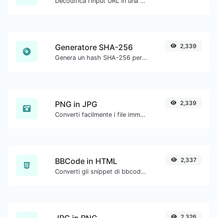
Decodifica l'input URL in una stringa normale.
Generatore SHA-256
2,339
Genera un hash SHA-256 per qualsiasi input di stringa.
PNG in JPG
2,339
Converti facilmente i file immagine PNG in JPG.
BBCode in HTML
2,337
Converti gli snippet di bbcode del forum in codice HTML grezzo.
JPG in PNG
2,326