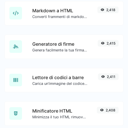
Markdown a HTML
2,418
Converti frammenti di markdown in codice HTML grezzo.
Generatore di firme
2,415
Genera facilmente la tua firma personalizzata e scaricala con facilità.
Lettore di codici a barre
2,411
Carica un'immagine del codice a barre ed estrai i dati da essa.
Minificatore HTML
2,408
Minimizza il tuo HTML rimuovendo tutti i caratteri non necessari.