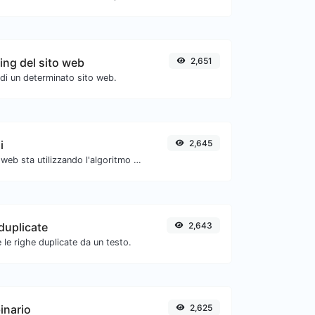
ing del sito web
2,651
 di un determinato sito web.
i
2,645
Verifica se un sito web sta utilizzando l'algoritmo di compressione Brotli.
duplicate
2,643
 le righe duplicate da un testo.
inario
2,625