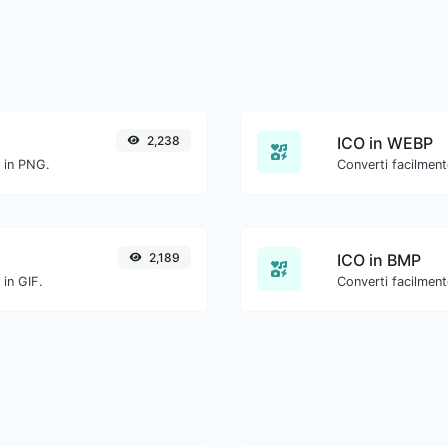
2,238
ICO in WEBP
O in PNG.
Converti facilment
2,189
ICO in BMP
 in GIF.
Converti facilment