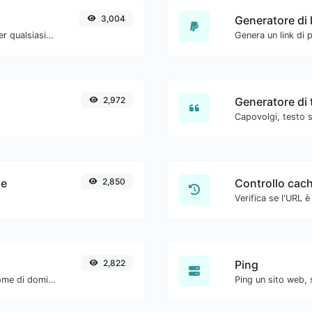
3,004
Generatore di 
Converti il testo in ASCII e viceversa per qualsiasi input di stringa.
Genera un link di 
2,972
Generatore di 
Capovolgi, testo s
le
2,850
Controllo cac
2,822
Ping
Ottieni tutti i dettagli possibili su un nome di dominio.
Ping un sito web, 