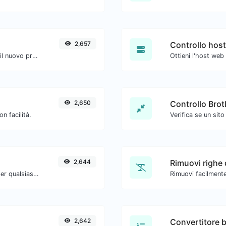
2,657
Controllo host
Verifica se un sito web sta utilizzando il nuovo protocollo HTTP/2.
Ottieni l'host web
2,650
Controllo Brotl
 facilità.
2,644
Rimuovi righe 
Converti il testo in ottale e viceversa per qualsiasi input di stringa.
Rimuovi facilmente
2,642
Convertitore b