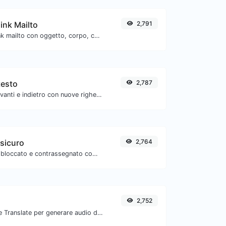
link Mailto
2,791
Genera un deep link mailto con oggetto, corpo, cc, bcc e ottieni anche il codice HTML.
testo
2,787
Separare il testo avanti e indietro con nuove righe, virgole, punti... ecc.
 sicuro
2,764
Verifica se l'URL è bloccato e contrassegnato come sicuro/non sicuro da Google.
2,752
Usa l'API di Google Translate per generare audio di sintesi vocale.