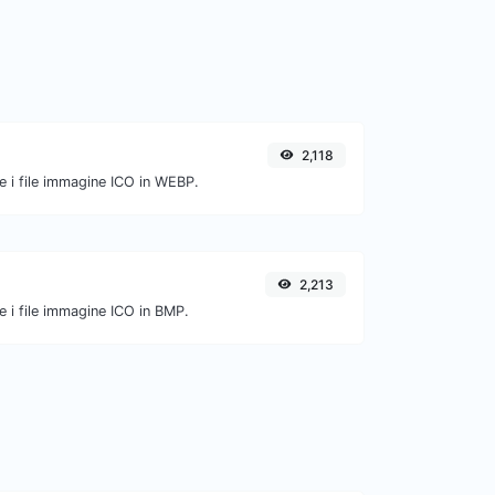
2,118
e i file immagine ICO in WEBP.
2,213
e i file immagine ICO in BMP.