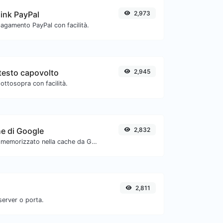
link PayPal
2,973
pagamento PayPal con facilità.
testo capovolto
2,945
ottosopra con facilità.
he di Google
2,832
Verifica se l'URL è memorizzato nella cache da Google.
2,811
server o porta.