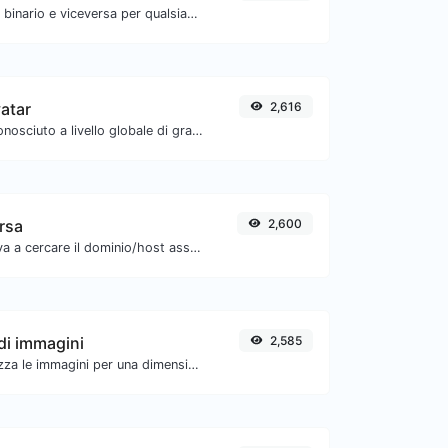
Converti il testo in binario e viceversa per qualsiasi input di stringa.
atar
2,616
Ottieni l'avatar riconosciuto a livello globale di gravatar.com per qualsiasi email.
ersa
2,600
Prendi un IP e prova a cercare il dominio/host associato.
di immagini
2,585
Comprimi e ottimizza le immagini per una dimensione più piccola ma mantenendo alta qualità.