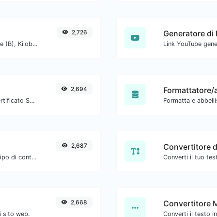
2,726
Ottieni la dimensione di un testo in Byte (B), Kilobyte (KB) o Megabyte (MB).
2,694
Formattatore/a
Ottieni tutti i dettagli possibili su un certificato SSL.
Formatta e abbellis
2,687
Convertitore 
Estrai gli URL http/https da qualsiasi tipo di contenuto testuale.
2,668
Convertitore 
i sito web.