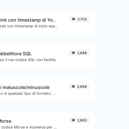
Generatore di link con timestamp di YouTube
2,703
Link YouTube generati con timestamp di inizio esatto, utili per gli utenti mobili.
bbellitore SQL
2,688
ci il tuo codice SQL con facilità.
di maiuscole/minuscole
2,668
Converti il tuo testo in qualsiasi tipo di formato, come minuscolo, MAIUSCOLO, camelCase...etc.
Morse
2,663
Converti il testo in codice Morse e viceversa per qualsiasi stringa di input.