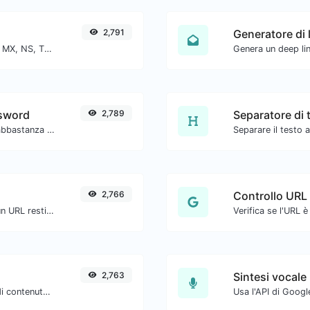
2,791
Generatore di 
Trova i record DNS A, AAAA, CNAME, MX, NS, TXT, SOA di un host.
ssword
2,789
Separatore di 
Assicurati che le tue password siano abbastanza sicure.
2,766
Controllo URL
Ottieni tutte le intestazioni HTTP che un URL restituisce per una tipica richiesta GET.
2,763
Sintesi vocale
Estrai indirizzi email da qualsiasi tipo di contenuto testuale.