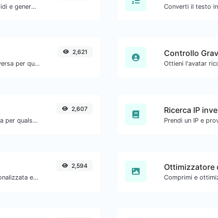
Aggiungi facilmente parametri UTM validi e genera un link tracciabile UTM.
2,621
Controllo Grav
Converti il testo in esadecimale e viceversa per qualsiasi input di stringa.
2,607
Ricerca IP inv
Converti il testo in decimale e viceversa per qualsiasi input di stringa.
2,594
Ottimizzatore 
Genera password con lunghezza personalizzata e impostazioni personalizzate.