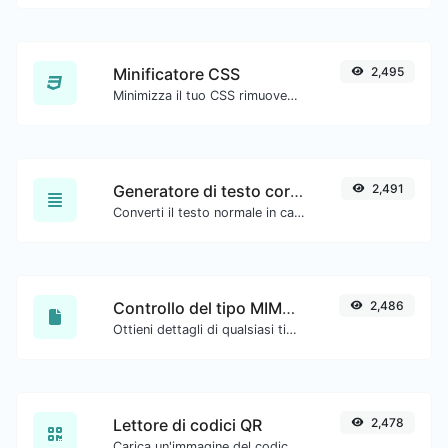
Minificatore CSS
2,495
Minimizza il tuo CSS rimuovendo tutti i caratteri non necessari.
Generatore di testo corsivo
2,491
Converti il testo normale in carattere corsivo.
Controllo del tipo MIME del file
2,486
Ottieni dettagli di qualsiasi tipo di file, come il tipo mime o la data dell'ultima modifica.
Lettore di codici QR
2,478
Carica un'immagine del codice QR ed estrai i dati da essa.