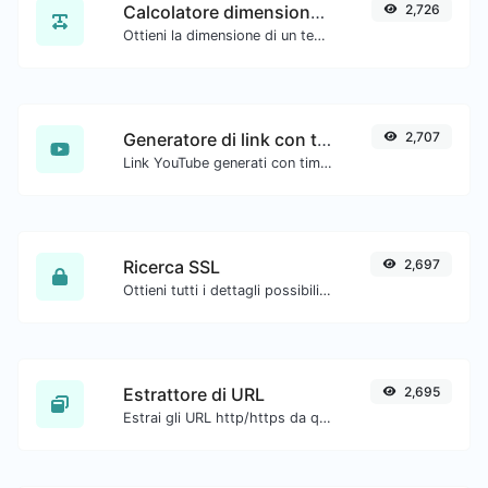
Calcolatore dimensione testo
2,726
Ottieni la dimensione di un testo in Byte (B), Kilobyte (KB) o Megabyte (MB).
Generatore di link con timestamp di YouTube
2,707
Link YouTube generati con timestamp di inizio esatto, utili per gli utenti mobili.
Ricerca SSL
2,697
Ottieni tutti i dettagli possibili su un certificato SSL.
Estrattore di URL
2,695
Estrai gli URL http/https da qualsiasi tipo di contenuto testuale.