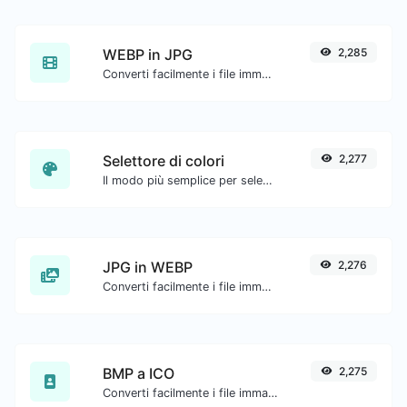
WEBP in JPG
2,285
Converti facilmente i file immagine WEBP in JPG.
Selettore di colori
2,277
Il modo più semplice per selezionare un colore dalla ruota dei colori e ottenere i risultati in qualsiasi formato.
JPG in WEBP
2,276
Converti facilmente i file immagine JPG in WEBP.
BMP a ICO
2,275
Converti facilmente i file immagine BMP in ICO.