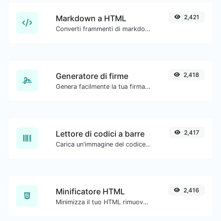
Markdown a HTML
2,421
Converti frammenti di markdown in codice HTML grezzo.
Generatore di firme
2,418
Genera facilmente la tua firma personalizzata e scaricala con facilità.
Lettore di codici a barre
2,417
Carica un'immagine del codice a barre ed estrai i dati da essa.
Minificatore HTML
2,416
Minimizza il tuo HTML rimuovendo tutti i caratteri non necessari.