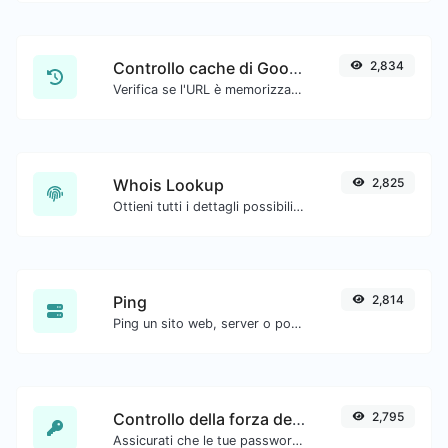
Controllo cache di Google
2,834
Verifica se l'URL è memorizzato nella cache da Google.
Whois Lookup
2,825
Ottieni tutti i dettagli possibili su un nome di dominio.
Ping
2,814
Ping un sito web, server o porta.
Controllo della forza della password
2,795
Assicurati che le tue password siano abbastanza sicure.