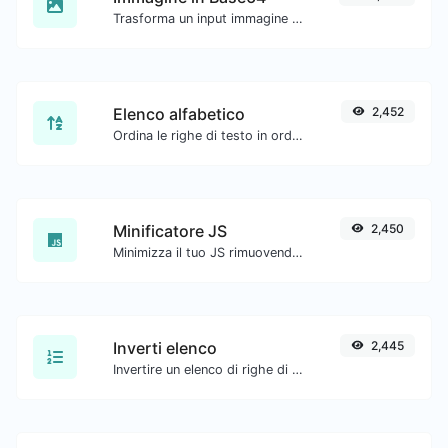
Trasforma un input immagine in una stringa Base64.
Elenco alfabetico
2,452
Ordina le righe di testo in ordine alfabetico (A-Z o Z-A) con facilità.
Minificatore JS
2,450
Minimizza il tuo JS rimuovendo tutti i caratteri non necessari.
Inverti elenco
2,445
Invertire un elenco di righe di testo fornite.