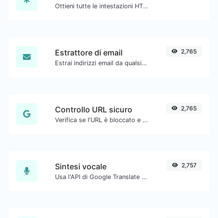
Ottieni tutte le intestazioni HTTP che un URL restituisce per una tipica richiesta GET.
Estrattore di email
2,765
Estrai indirizzi email da qualsiasi tipo di contenuto testuale.
Controllo URL sicuro
2,765
Verifica se l'URL è bloccato e contrassegnato come sicuro/non sicuro da Google.
Sintesi vocale
2,757
Usa l'API di Google Translate per generare audio di sintesi vocale.