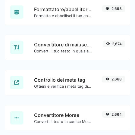
Formattatore/abbellitore SQL
2,693
Formatta e abbellisci il tuo codice SQL con facilità.
Convertitore di maiuscole/minuscole
2,674
Converti il tuo testo in qualsiasi tipo di formato, come minuscolo, MAIUSCOLO, camelCase...etc.
Controllo dei meta tag
2,668
Ottieni e verifica i meta tag di qualsiasi sito web.
Convertitore Morse
2,664
Converti il testo in codice Morse e viceversa per qualsiasi stringa di input.