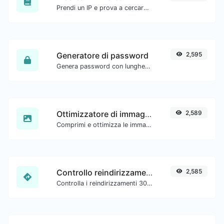
Prendi un IP e prova a cercare il dominio/host associato.
Generatore di password
2,595
Genera password con lunghezza personalizzata e impostazioni personalizzate.
Ottimizzatore di immagini
2,589
Comprimi e ottimizza le immagini per una dimensione più piccola ma mantenendo alta qualità.
Controllo reindirizzamento URL
2,585
Controlla i reindirizzamenti 301 e 302 di un URL specifico. Controllerà fino a 10 reindirizzamenti.