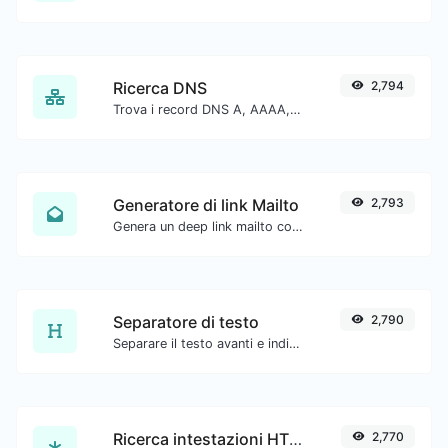
Ricerca DNS
2,794
Trova i record DNS A, AAAA, CNAME, MX, NS, TXT, SOA di un host.
Generatore di link Mailto
2,793
Genera un deep link mailto con oggetto, corpo, cc, bcc e ottieni anche il codice HTML.
Separatore di testo
2,790
Separare il testo avanti e indietro con nuove righe, virgole, punti... ecc.
Ricerca intestazioni HTTP
2,770