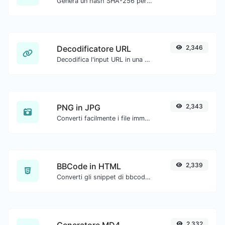
Genera un hash SHA-256 per qualsiasi input di stringa.
Decodificatore URL
2,346
Decodifica l'input URL in una stringa normale.
PNG in JPG
2,343
Converti facilmente i file immagine PNG in JPG.
BBCode in HTML
2,339
Converti gli snippet di bbcode del forum in codice HTML grezzo.
Generatore MD4
2,332