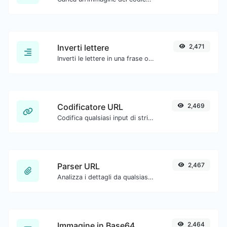
Inverti lettere
2,471
Inverti le lettere in una frase o paragrafo con facilità.
Codificatore URL
2,469
Codifica qualsiasi input di stringa nel formato URL.
Parser URL
2,467
Analizza i dettagli da qualsiasi URL.
Immagine in Base64
2,464