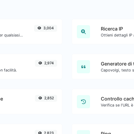
3,004
Ricerca IP
Converti il testo in ASCII e viceversa per qualsiasi input di stringa.
Ottieni dettagli IP
2,974
Generatore di 
 facilità.
Capovolgi, testo s
le
2,852
Controllo cac
2,823
Ping