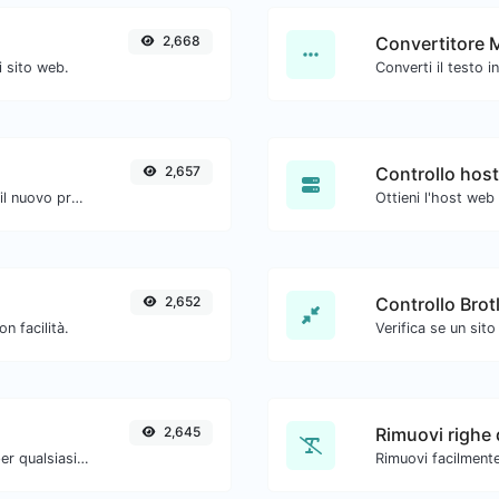
2,668
Convertitore 
i sito web.
2,657
Controllo host
Verifica se un sito web sta utilizzando il nuovo protocollo HTTP/2.
Ottieni l'host web
2,652
Controllo Brotl
 facilità.
2,645
Rimuovi righe 
Converti il testo in ottale e viceversa per qualsiasi input di stringa.
Rimuovi facilmente