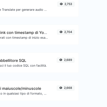
2,753
Usa l'API di Google Translate per generare audio di sintesi vocale.
Generatore di link con timestamp di YouTube
2,704
Link YouTube generati con timestamp di inizio esatto, utili per gli utenti mobili.
bbellitore SQL
2,689
ci il tuo codice SQL con facilità.
di maiuscole/minuscole
2,668
Converti il tuo testo in qualsiasi tipo di formato, come minuscolo, MAIUSCOLO, camelCase...etc.