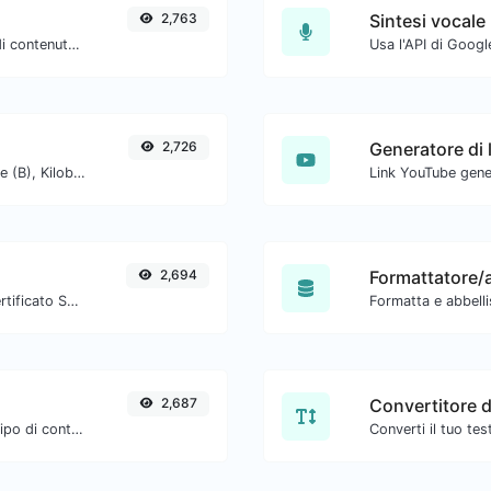
2,763
Sintesi vocale
Estrai indirizzi email da qualsiasi tipo di contenuto testuale.
2,726
Ottieni la dimensione di un testo in Byte (B), Kilobyte (KB) o Megabyte (MB).
2,694
Formattatore/a
Ottieni tutti i dettagli possibili su un certificato SSL.
Formatta e abbellis
2,687
Convertitore 
Estrai gli URL http/https da qualsiasi tipo di contenuto testuale.