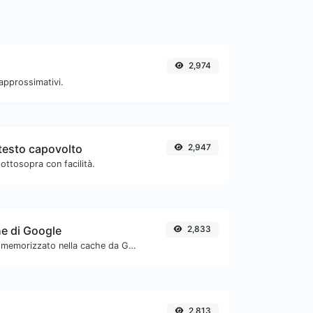
2,974
 approssimativi.
testo capovolto
2,947
ottosopra con facilità.
he di Google
2,833
Verifica se l'URL è memorizzato nella cache da Google.
2,813