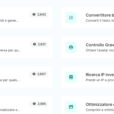
2,642
Convertitore b
Aggiungi facilmente parametri UTM validi e genera un link tracciabile UTM.
2,621
Controllo Grav
Converti il testo in esadecimale e viceversa per qualsiasi input di stringa.
2,607
Ricerca IP inv
Converti il testo in decimale e viceversa per qualsiasi input di stringa.
2,595
Ottimizzatore 
Genera password con lunghezza personalizzata e impostazioni personalizzate.