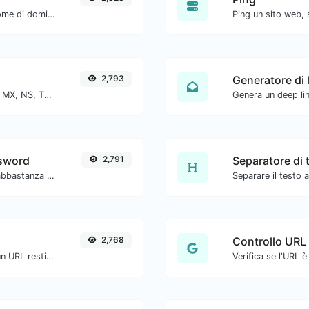
Ottieni tutti i dettagli possibili su un nome di dominio.
Ping un sito web, 
2,793
Generatore di 
Trova i record DNS A, AAAA, CNAME, MX, NS, TXT, SOA di un host.
ssword
2,791
Separatore di 
Assicurati che le tue password siano abbastanza sicure.
2,768
Controllo URL
Ottieni tutte le intestazioni HTTP che un URL restituisce per una tipica richiesta GET.