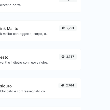
server o porta.
link Mailto
2,791
Genera un deep link mailto con oggetto, corpo, cc, bcc e ottieni anche il codice HTML.
testo
2,787
Separare il testo avanti e indietro con nuove righe, virgole, punti... ecc.
 sicuro
2,764
Verifica se l'URL è bloccato e contrassegnato come sicuro/non sicuro da Google.