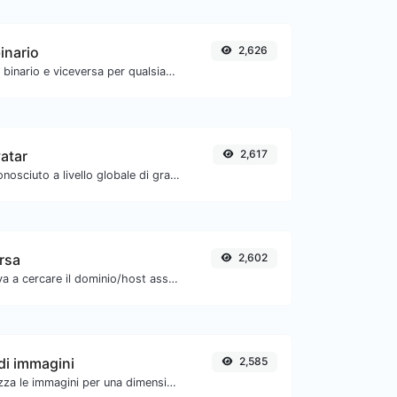
inario
2,626
Converti il testo in binario e viceversa per qualsiasi input di stringa.
atar
2,617
Ottieni l'avatar riconosciuto a livello globale di gravatar.com per qualsiasi email.
ersa
2,602
Prendi un IP e prova a cercare il dominio/host associato.
di immagini
2,585
Comprimi e ottimizza le immagini per una dimensione più piccola ma mantenendo alta qualità.