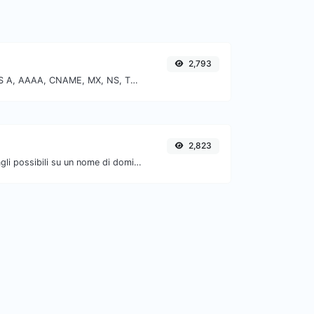
2,793
Trova i record DNS A, AAAA, CNAME, MX, NS, TXT, SOA di un host.
2,823
Ottieni tutti i dettagli possibili su un nome di dominio.