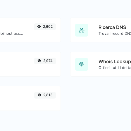
2,602
Ricerca DNS
Prendi un IP e prova a cercare il dominio/host associato.
2,974
Whois Lookup
2,813