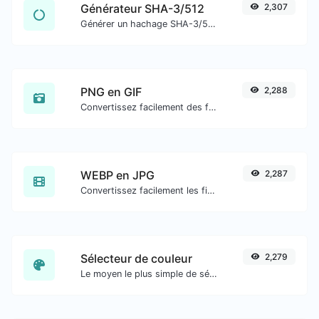
Générateur SHA-3/512
2,307
Générer un hachage SHA-3/512 pour toute entrée de chaîne.
PNG en GIF
2,288
Convertissez facilement des fichiers image PNG en GIF.
WEBP en JPG
2,287
Convertissez facilement les fichiers image WEBP en JPG.
Sélecteur de couleur
2,279
Le moyen le plus simple de sélectionner une couleur dans le cercle chromatique et d'obtenir les résultats dans n'importe quel format.