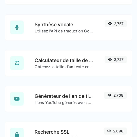
Synthèse vocale
2,757
Utilisez l'API de traduction Google pour générer de l'audio de synthèse vocale.
Calculateur de taille de texte
2,727
Obtenez la taille d'un texte en octets (B), kilooctets (KB) ou mégaoctets (MB).
Générateur de lien de timestamp YouTube
2,708
Liens YouTube générés avec un horodatage de début exact, utiles pour les utilisateurs mobiles.
Recherche SSL
2,698