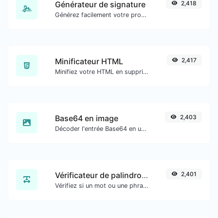
Générateur de signature
2,418
Générez facilement votre propre signature personnalisée et téléchargez-la en toute simplicité.
Minificateur HTML
2,417
Minifiez votre HTML en supprimant tous les caractères inutiles.
Base64 en image
2,403
Décoder l'entrée Base64 en une image.
Vérificateur de palindrome
2,401
Vérifiez si un mot ou une phrase donné(e) est un palindrome (si cela se lit de la même manière à l'envers qu'à l'endroit).