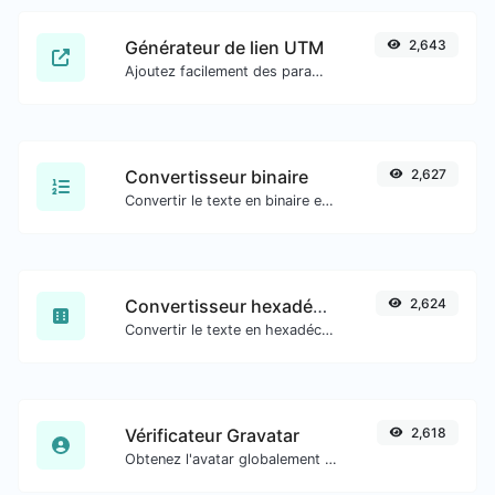
Générateur de lien UTM
2,643
Ajoutez facilement des paramètres UTM valides et générez un lien traçable UTM.
Convertisseur binaire
2,627
Convertir le texte en binaire et inversement pour toute entrée de chaîne.
Convertisseur hexadécimal
2,624
Convertir le texte en hexadécimal et inversement pour toute entrée de chaîne.
Vérificateur Gravatar
2,618
Obtenez l'avatar globalement reconnu de gravatar.com pour n'importe quel e-mail.