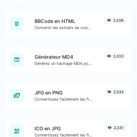
BBCode en HTML
2,339
Convertir les extraits de code bbcode de type forum en code HTML brut.
Générateur MD4
2,333
Générez un hachage MD4 pour toute entrée de chaîne.
JPG en PNG
2,332
Convertissez facilement les fichiers image JPG en PNG.
ICO en JPG
2,331
Convertissez facilement les fichiers image ICO en JPG.