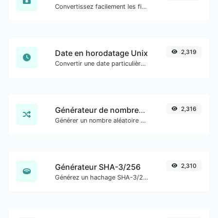
Convertissez facilement les fichiers image PNG en WEBP.
Date en horodatage Unix
2,319
Convertir une date particulière au format de timestamp Unix.
Générateur de nombres aléatoires
2,316
Générer un nombre aléatoire entre une plage donnée.
Générateur SHA-3/256
2,310
Générez un hachage SHA-3/256 pour toute entrée de chaîne.