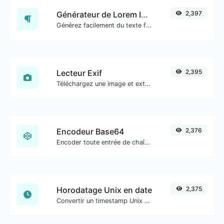
Générateur de Lorem Ipsum
2,397
Générez facilement du texte factice avec le générateur Lorem Ipsum.
Lecteur Exif
2,395
Téléchargez une image et extrayez-en les données.
Encodeur Base64
2,376
Encoder toute entrée de chaîne en Base64.
Horodatage Unix en date
2,375
Convertir un timestamp Unix en date UTC et en date locale.