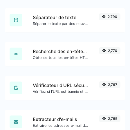
Séparateur de texte
2,790
Séparer le texte par des nouvelles lignes, des virgules, des points... etc.
Recherche des en-têtes HTTP
2,770
Obtenez tous les en-têtes HTTP qu'une URL renvoie pour une requête GET typique.
Vérificateur d'URL sécurisé
2,767
Vérifiez si l'URL est bannie et marquée comme sûre/risquée par Google.
Extracteur d'e-mails
2,765
Extraire les adresses e-mail de tout type de contenu textuel.