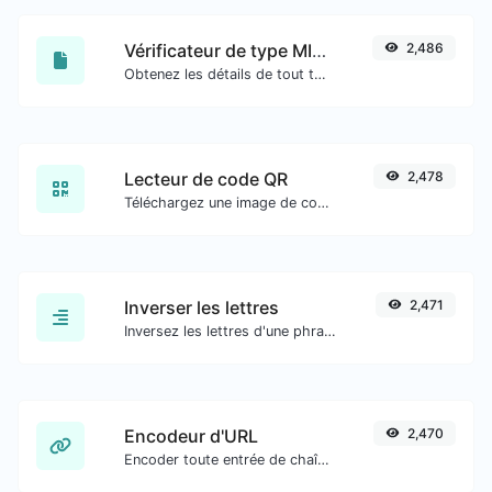
Vérificateur de type MIME de fichier
2,486
Obtenez les détails de tout type de fichier, tels que le type MIME ou la date de dernière modification.
Lecteur de code QR
2,478
Téléchargez une image de code QR et extrayez les données.
Inverser les lettres
2,471
Inversez les lettres d'une phrase ou d'un paragraphe donné avec facilité.
Encodeur d'URL
2,470
Encoder toute entrée de chaîne au format URL.