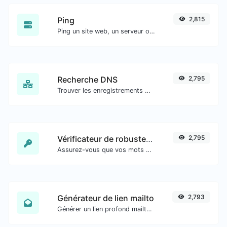
Ping
2,815
Ping un site web, un serveur ou un port.
Recherche DNS
2,795
Trouver les enregistrements DNS A, AAAA, CNAME, MX, NS, TXT, SOA d'un hôte.
Vérificateur de robustesse du mot de passe
2,795
Assurez-vous que vos mots de passe sont suffisamment sécurisés.
Générateur de lien mailto
2,793
Générer un lien profond mailto avec sujet, corps, cc, cci et obtenir également le code HTML.