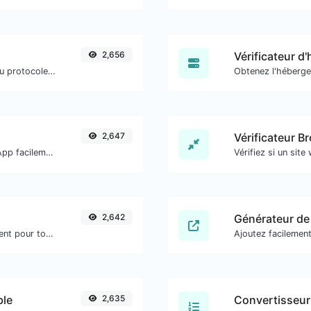
2,656
Vérificateur d
Vérifiez si un site web utilise le nouveau protocole HTTP/2 ou non.
Obtenez l'héberge
2,647
Vérificateur Br
Générez des liens de message WhatsApp facilement.
2,642
Générateur de
Convertir le texte en octal et inversement pour toute entrée de chaîne.
ble
2,635
Convertisseur 