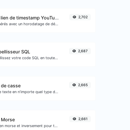
Générateur de lien de timestamp YouTube
2,702
Liens YouTube générés avec un horodatage de début exact, utiles pour les utilisateurs mobiles.
ellisseur SQL
2,687
Formatez et embellissez votre code SQL en toute simplicité.
 de casse
2,665
Convertissez votre texte en n'importe quel type de casse, comme minuscule, MAJUSCULE, camelCase...etc.
 Morse
2,661
Convertir le texte en morse et inversement pour toute entrée de chaîne.