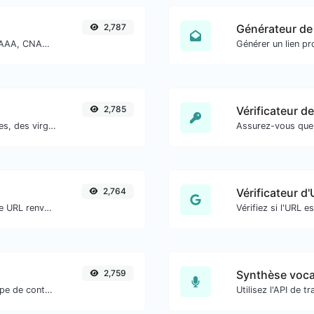
2,787
Générateur de 
Trouver les enregistrements DNS A, AAAA, CNAME, MX, NS, TXT, SOA d'un hôte.
2,785
Séparer le texte par des nouvelles lignes, des virgules, des points... etc.
2,764
Vérificateur d
Obtenez tous les en-têtes HTTP qu'une URL renvoie pour une requête GET typique.
2,759
Synthèse voca
Extraire les adresses e-mail de tout type de contenu textuel.