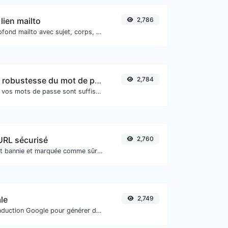
lien mailto
2,786
Générer un lien profond mailto avec sujet, corps, cc, cci et obtenir également le code HTML.
Vérificateur de robustesse du mot de passe
2,784
Assurez-vous que vos mots de passe sont suffisamment sécurisés.
'URL sécurisé
2,760
Vérifiez si l'URL est bannie et marquée comme sûre/risquée par Google.
le
2,749
Utilisez l'API de traduction Google pour générer de l'audio de synthèse vocale.