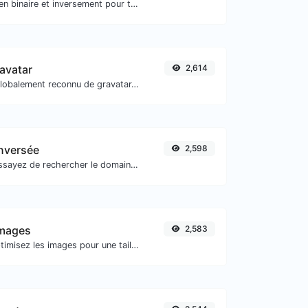
Convertir le texte en binaire et inversement pour toute entrée de chaîne.
ravatar
2,614
Obtenez l'avatar globalement reconnu de gravatar.com pour n'importe quel e-mail.
inversée
2,598
Prenez une IP et essayez de rechercher le domaine/hôte qui lui est associé.
images
2,583
Compressez et optimisez les images pour une taille d'image plus petite tout en conservant une haute qualité.