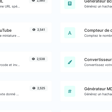
RL
2,580
Générateur Bc
Vérifiez les redirections 301 et 302 d'une URL spécifique. Il vérifiera jusqu'à 10 redirections.
ouTube
2,541
Compteur de c
Téléchargez facilement n'importe quelle miniature de vidéo YouTube dans toutes les tailles disponibles.
2,538
Convertisseur
Convertissez facilement l'IDN en Punnycode et inversement.
2,525
Générateur M
Convertissez facilement une liste de texte donné en une liste aléatoire.