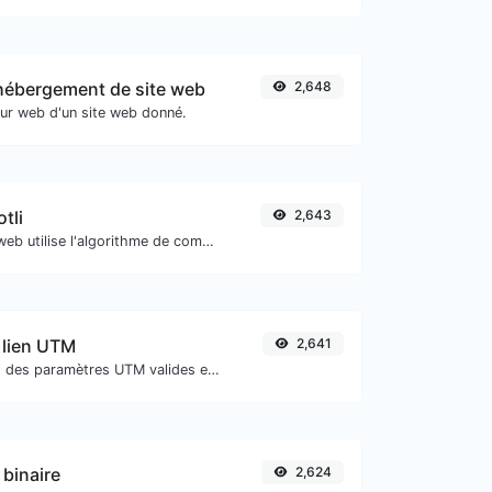
'hébergement de site web
2,648
ur web d'un site web donné.
otli
2,643
Vérifiez si un site web utilise l'algorithme de compression Brotli ou non.
 lien UTM
2,641
Ajoutez facilement des paramètres UTM valides et générez un lien traçable UTM.
binaire
2,624