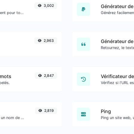
3,002
Générateur de 
Convertir le texte en ASCII et inversement pour toute entrée de chaîne.
Générez facilemen
2,963
Générateur de 
Retournez, le texte
 mots
2,847
Vérificateur d
pelés.
2,819
Ping
Obtenez tous les détails possibles sur un nom de domaine.
Ping un site web, 