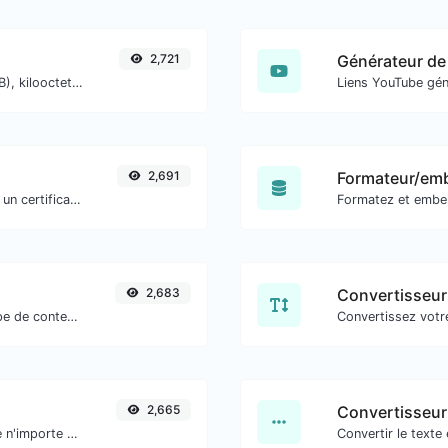
2,721
Obtenez la taille d'un texte en octets (B), kilooctets (KB) ou mégaoctets (MB).
2,691
Formateur/emb
Obtenez tous les détails possibles sur un certificat SSL.
2,683
Convertisseur
Extraire les URL http/https de tout type de contenu textuel.
2,665
Convertisseur
Obtenez et vérifiez les balises méta de n'importe quel site web.