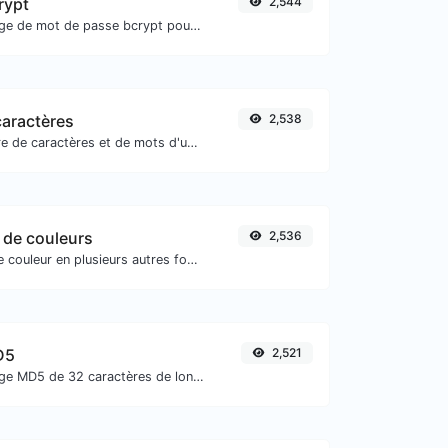
rypt
2,544
Générez un hachage de mot de passe bcrypt pour toute entrée de chaîne.
aractères
2,538
Comptez le nombre de caractères et de mots d'un texte donné.
 de couleurs
2,536
Convertissez votre couleur en plusieurs autres formats.
D5
2,521
Générez un hachage MD5 de 32 caractères de longueur pour toute entrée de chaîne.