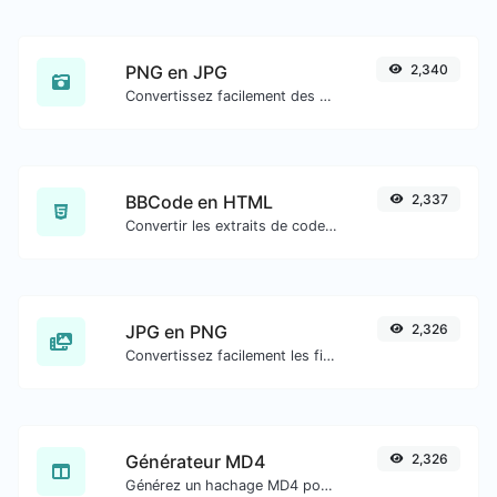
PNG en JPG
2,340
Convertissez facilement des fichiers image PNG en JPG.
BBCode en HTML
2,337
Convertir les extraits de code bbcode de type forum en code HTML brut.
JPG en PNG
2,326
Convertissez facilement les fichiers image JPG en PNG.
Générateur MD4
2,326
Générez un hachage MD4 pour toute entrée de chaîne.