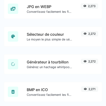
JPG en WEBP
2,273
Convertissez facilement les fichiers image JPG en WEBP.
Sélecteur de couleur
2,272
Le moyen le plus simple de sélectionner une couleur dans le cercle chromatique et d'obtenir les résultats dans n'importe quel format.
Générateur à tourbillon
2,272
Générez un hachage whirlpool pour toute entrée de chaîne.
BMP en ICO
2,271
Convertissez facilement les fichiers image BMP en ICO.