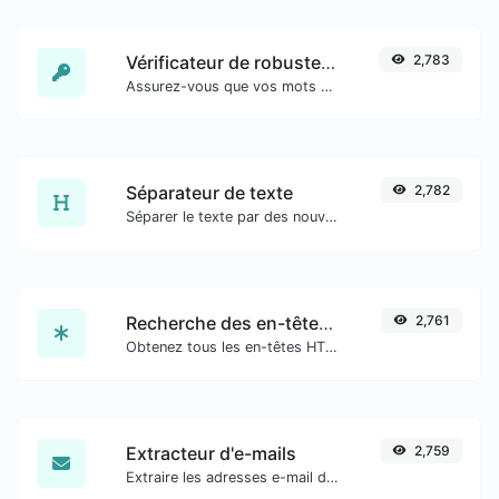
Vérificateur de robustesse du mot de passe
2,783
Assurez-vous que vos mots de passe sont suffisamment sécurisés.
Séparateur de texte
2,782
Séparer le texte par des nouvelles lignes, des virgules, des points... etc.
Recherche des en-têtes HTTP
2,761
Obtenez tous les en-têtes HTTP qu'une URL renvoie pour une requête GET typique.
Extracteur d'e-mails
2,759
Extraire les adresses e-mail de tout type de contenu textuel.