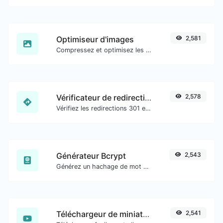
Optimiseur d'images
2,581
Compressez et optimisez les images pour une taille d'image plus petite tout en conservant une haute qualité.
Vérificateur de redirection d'URL
2,578
Vérifiez les redirections 301 et 302 d'une URL spécifique. Il vérifiera jusqu'à 10 redirections.
Générateur Bcrypt
2,543
Générez un hachage de mot de passe bcrypt pour toute entrée de chaîne.
Téléchargeur de miniatures YouTube
2,541