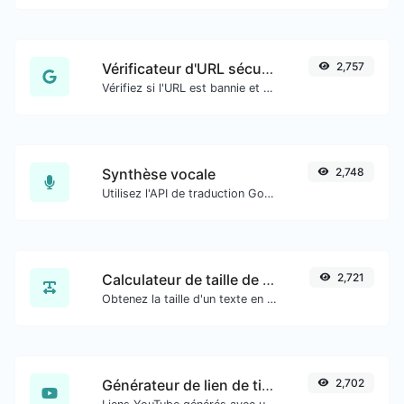
Vérificateur d'URL sécurisé
2,757
Vérifiez si l'URL est bannie et marquée comme sûre/risquée par Google.
Synthèse vocale
2,748
Utilisez l'API de traduction Google pour générer de l'audio de synthèse vocale.
Calculateur de taille de texte
2,721
Obtenez la taille d'un texte en octets (B), kilooctets (KB) ou mégaoctets (MB).
Générateur de lien de timestamp YouTube
2,702