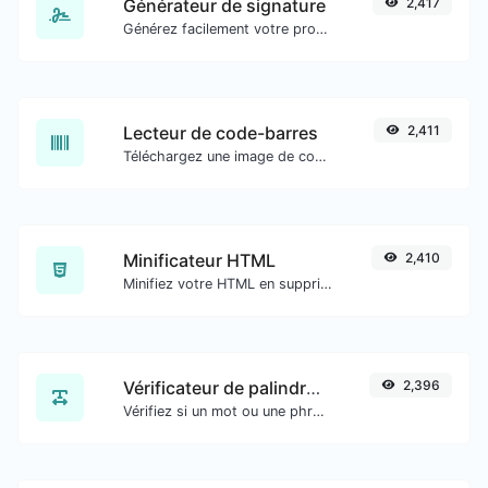
Générateur de signature
2,417
Générez facilement votre propre signature personnalisée et téléchargez-la en toute simplicité.
Lecteur de code-barres
2,411
Téléchargez une image de code-barres et extrayez les données.
Minificateur HTML
2,410
Minifiez votre HTML en supprimant tous les caractères inutiles.
Vérificateur de palindrome
2,396
Vérifiez si un mot ou une phrase donné(e) est un palindrome (si cela se lit de la même manière à l'envers qu'à l'endroit).