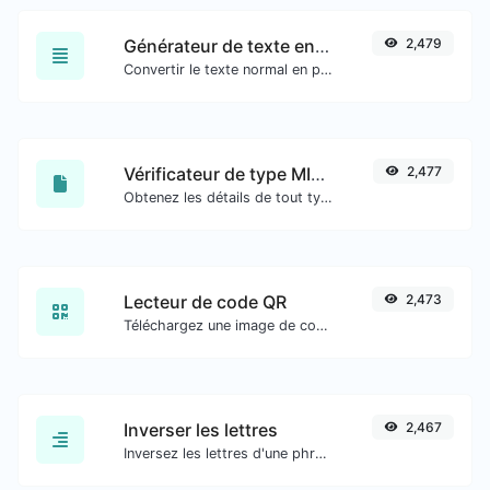
Générateur de texte en cursive
2,479
Convertir le texte normal en police cursive.
Vérificateur de type MIME de fichier
2,477
Obtenez les détails de tout type de fichier, tels que le type MIME ou la date de dernière modification.
Lecteur de code QR
2,473
Téléchargez une image de code QR et extrayez les données.
Inverser les lettres
2,467
Inversez les lettres d'une phrase ou d'un paragraphe donné avec facilité.