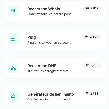
Recherche Whois
2,817
Obtenez tous les détails possibles sur un nom de domaine.
Ping
2,804
Ping un site web, un serveur ou un port.
Recherche DNS
2,785
Trouver les enregistrements DNS A, AAAA, CNAME, MX, NS, TXT, SOA d'un hôte.
Générateur de lien mailto
2,783
Générer un lien profond mailto avec sujet, corps, cc, cci et obtenir également le code HTML.