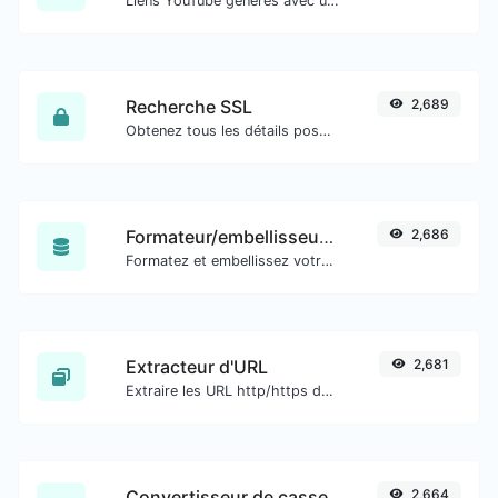
Liens YouTube générés avec un horodatage de début exact, utiles pour les utilisateurs mobiles.
Recherche SSL
2,689
Obtenez tous les détails possibles sur un certificat SSL.
Formateur/embellisseur SQL
2,686
Formatez et embellissez votre code SQL en toute simplicité.
Extracteur d'URL
2,681
Extraire les URL http/https de tout type de contenu textuel.
Convertisseur de casse
2,664