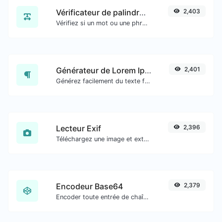
Vérificateur de palindrome
2,403
Vérifiez si un mot ou une phrase donné(e) est un palindrome (si cela se lit de la même manière à l'envers qu'à l'endroit).
Générateur de Lorem Ipsum
2,401
Générez facilement du texte factice avec le générateur Lorem Ipsum.
Lecteur Exif
2,396
Téléchargez une image et extrayez-en les données.
Encodeur Base64
2,379
Encoder toute entrée de chaîne en Base64.