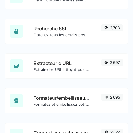
Liens YouTube générés avec un horodatage de début exact, utiles pour les utilisateurs mobiles.
Recherche SSL
2,703
Obtenez tous les détails possibles sur un certificat SSL.
Extracteur d'URL
2,697
Extraire les URL http/https de tout type de contenu textuel.
Formateur/embellisseur SQL
2,695
Formatez et embellissez votre code SQL en toute simplicité.
Convertisseur de casse
2,677