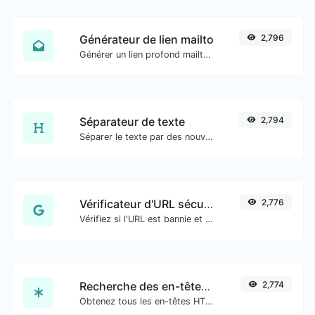
Générateur de lien mailto
2,796
Générer un lien profond mailto avec sujet, corps, cc, cci et obtenir également le code HTML.
Séparateur de texte
2,794
Séparer le texte par des nouvelles lignes, des virgules, des points... etc.
Vérificateur d'URL sécurisé
2,776
Vérifiez si l'URL est bannie et marquée comme sûre/risquée par Google.
Recherche des en-têtes HTTP
2,774
Obtenez tous les en-têtes HTTP qu'une URL renvoie pour une requête GET typique.