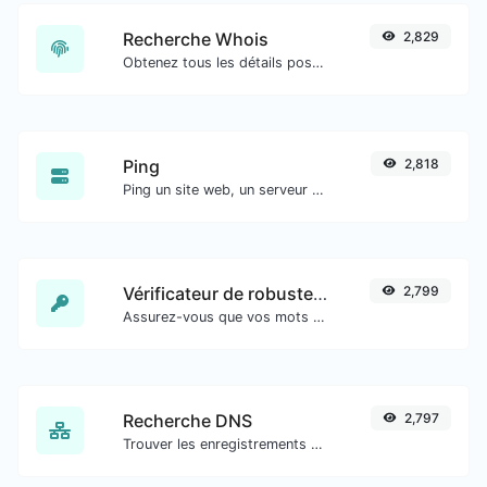
Recherche Whois
2,829
Obtenez tous les détails possibles sur un nom de domaine.
Ping
2,818
Ping un site web, un serveur ou un port.
Vérificateur de robustesse du mot de passe
2,799
Assurez-vous que vos mots de passe sont suffisamment sécurisés.
Recherche DNS
2,797
Trouver les enregistrements DNS A, AAAA, CNAME, MX, NS, TXT, SOA d'un hôte.