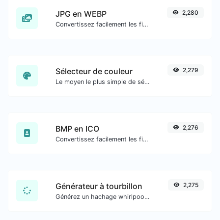
JPG en WEBP
2,280
Convertissez facilement les fichiers image JPG en WEBP.
Sélecteur de couleur
2,279
Le moyen le plus simple de sélectionner une couleur dans le cercle chromatique et d'obtenir les résultats dans n'importe quel format.
BMP en ICO
2,276
Convertissez facilement les fichiers image BMP en ICO.
Générateur à tourbillon
2,275
Générez un hachage whirlpool pour toute entrée de chaîne.