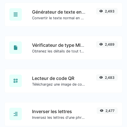
Générateur de texte en cursive
2,493
Convertir le texte normal en police cursive.
Vérificateur de type MIME de fichier
2,489
Obtenez les détails de tout type de fichier, tels que le type MIME ou la date de dernière modification.
Lecteur de code QR
2,483
Téléchargez une image de code QR et extrayez les données.
Inverser les lettres
2,477
Inversez les lettres d'une phrase ou d'un paragraphe donné avec facilité.