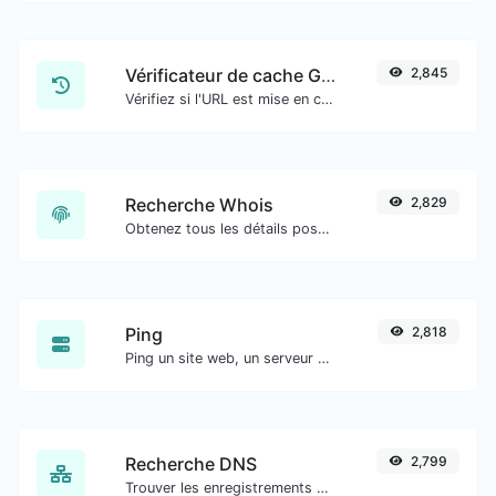
Vérificateur de cache Google
2,845
Vérifiez si l'URL est mise en cache ou non par Google.
Recherche Whois
2,829
Obtenez tous les détails possibles sur un nom de domaine.
Ping
2,818
Ping un site web, un serveur ou un port.
Recherche DNS
2,799
Trouver les enregistrements DNS A, AAAA, CNAME, MX, NS, TXT, SOA d'un hôte.