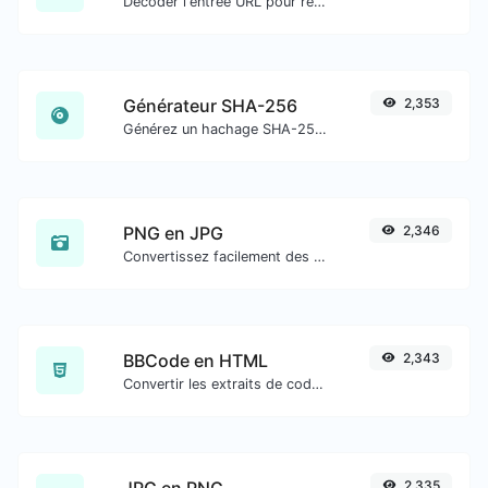
Décoder l'entrée URL pour revenir à une chaîne normale.
Générateur SHA-256
2,353
Générez un hachage SHA-256 pour toute entrée de chaîne.
PNG en JPG
2,346
Convertissez facilement des fichiers image PNG en JPG.
BBCode en HTML
2,343
Convertir les extraits de code bbcode de type forum en code HTML brut.
JPG en PNG
2,335