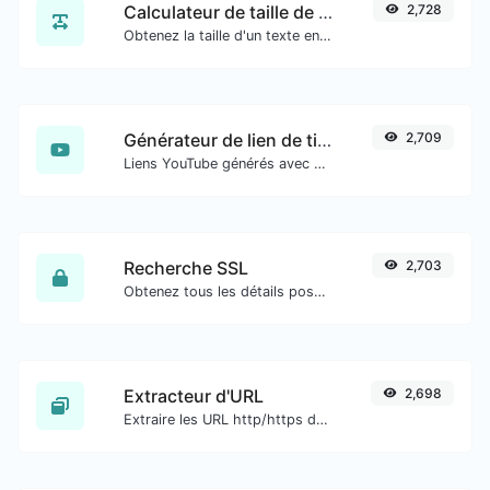
Calculateur de taille de texte
2,728
Obtenez la taille d'un texte en octets (B), kilooctets (KB) ou mégaoctets (MB).
Générateur de lien de timestamp YouTube
2,709
Liens YouTube générés avec un horodatage de début exact, utiles pour les utilisateurs mobiles.
Recherche SSL
2,703
Obtenez tous les détails possibles sur un certificat SSL.
Extracteur d'URL
2,698
Extraire les URL http/https de tout type de contenu textuel.