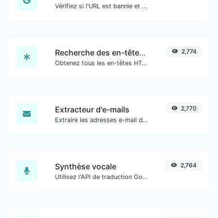
Vérifiez si l'URL est bannie et marquée comme sûre/risquée par Google.
Recherche des en-têtes HTTP
2,774
Obtenez tous les en-têtes HTTP qu'une URL renvoie pour une requête GET typique.
Extracteur d'e-mails
2,770
Extraire les adresses e-mail de tout type de contenu textuel.
Synthèse vocale
2,764
Utilisez l'API de traduction Google pour générer de l'audio de synthèse vocale.