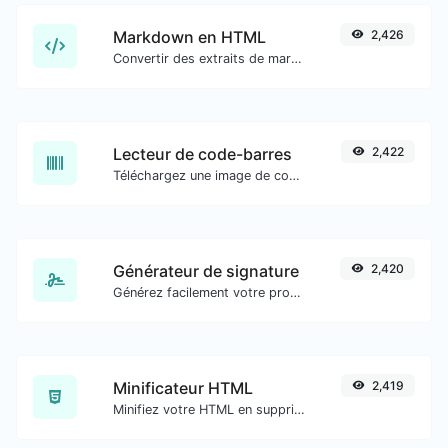
Markdown en HTML
2,426
Convertir des extraits de markdown en code HTML brut.
Lecteur de code-barres
2,422
Téléchargez une image de code-barres et extrayez les données.
Générateur de signature
2,420
Générez facilement votre propre signature personnalisée et téléchargez-la en toute simplicité.
Minificateur HTML
2,419
Minifiez votre HTML en supprimant tous les caractères inutiles.