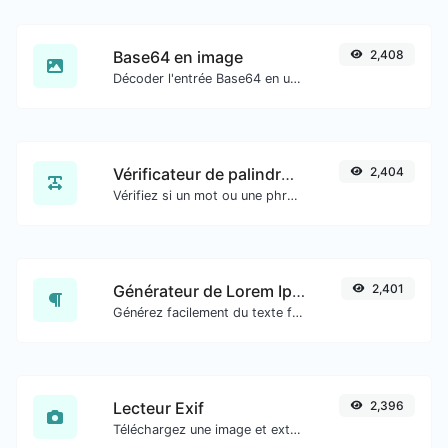
Base64 en image
2,408
Décoder l'entrée Base64 en une image.
Vérificateur de palindrome
2,404
Vérifiez si un mot ou une phrase donné(e) est un palindrome (si cela se lit de la même manière à l'envers qu'à l'endroit).
Générateur de Lorem Ipsum
2,401
Générez facilement du texte factice avec le générateur Lorem Ipsum.
Lecteur Exif
2,396
Téléchargez une image et extrayez-en les données.