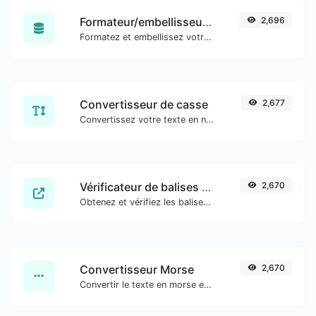
Formateur/embellisseur SQL
2,696
Formatez et embellissez votre code SQL en toute simplicité.
Convertisseur de casse
2,677
Convertissez votre texte en n'importe quel type de casse, comme minuscule, MAJUSCULE, camelCase...etc.
Vérificateur de balises méta
2,670
Obtenez et vérifiez les balises méta de n'importe quel site web.
Convertisseur Morse
2,670
Convertir le texte en morse et inversement pour toute entrée de chaîne.