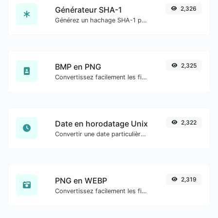
Générateur SHA-1
2,326
Générez un hachage SHA-1 pour toute entrée de chaîne.
BMP en PNG
2,325
Convertissez facilement les fichiers image BMP en PNG.
Date en horodatage Unix
2,322
Convertir une date particulière au format de timestamp Unix.
PNG en WEBP
2,319
Convertissez facilement les fichiers image PNG en WEBP.