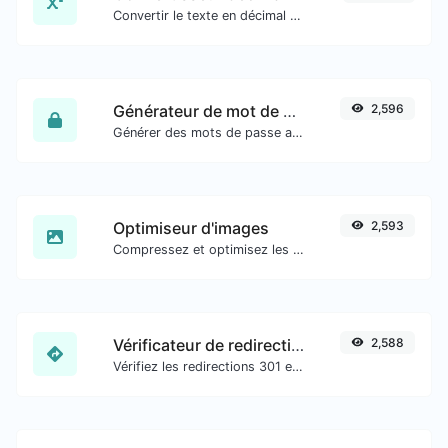
Convertir le texte en décimal et inversement pour toute entrée de chaîne.
Générateur de mot de passe
2,596
Générer des mots de passe avec une longueur et des paramètres personnalisés.
Optimiseur d'images
2,593
Compressez et optimisez les images pour une taille d'image plus petite tout en conservant une haute qualité.
Vérificateur de redirection d'URL
2,588
Vérifiez les redirections 301 et 302 d'une URL spécifique. Il vérifiera jusqu'à 10 redirections.