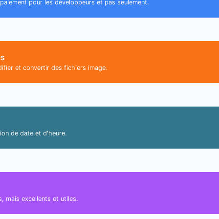
ncipalement pour les développeurs et pas seulement.
es
ifier et convertir des fichiers image.
sion de date et d'heure.
s, mais excellents et utiles.