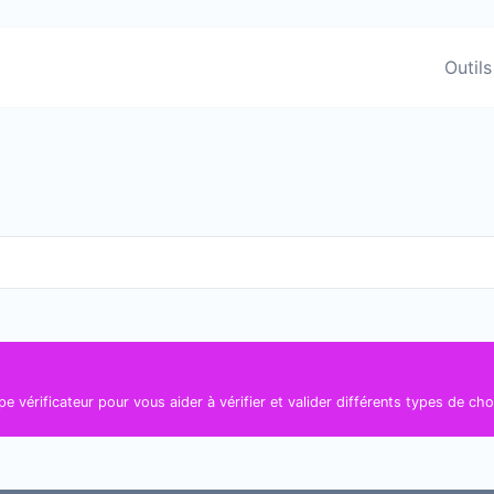
Outils
pe vérificateur pour vous aider à vérifier et valider différents types de ch