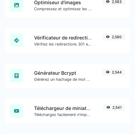
Optimiseur d'images
2,583
Compressez et optimisez les images pour une taille d'image plus petite tout en conservant une haute qualité.
Vérificateur de redirection d'URL
2,580
Vérifiez les redirections 301 et 302 d'une URL spécifique. Il vérifiera jusqu'à 10 redirections.
Générateur Bcrypt
2,544
Générez un hachage de mot de passe bcrypt pour toute entrée de chaîne.
Téléchargeur de miniatures YouTube
2,541
Téléchargez facilement n'importe quelle miniature de vidéo YouTube dans toutes les tailles disponibles.