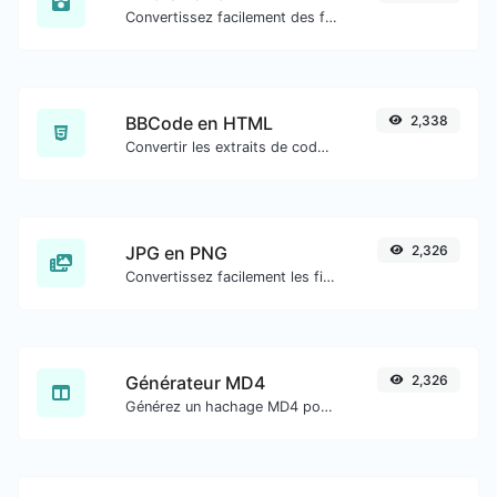
Convertissez facilement des fichiers image PNG en JPG.
BBCode en HTML
2,338
Convertir les extraits de code bbcode de type forum en code HTML brut.
JPG en PNG
2,326
Convertissez facilement les fichiers image JPG en PNG.
Générateur MD4
2,326
Générez un hachage MD4 pour toute entrée de chaîne.