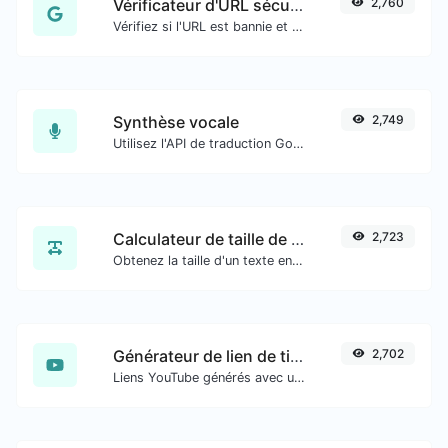
Vérificateur d'URL sécurisé
2,760
Vérifiez si l'URL est bannie et marquée comme sûre/risquée par Google.
Synthèse vocale
2,749
Utilisez l'API de traduction Google pour générer de l'audio de synthèse vocale.
Calculateur de taille de texte
2,723
Obtenez la taille d'un texte en octets (B), kilooctets (KB) ou mégaoctets (MB).
Générateur de lien de timestamp YouTube
2,702
Liens YouTube générés avec un horodatage de début exact, utiles pour les utilisateurs mobiles.