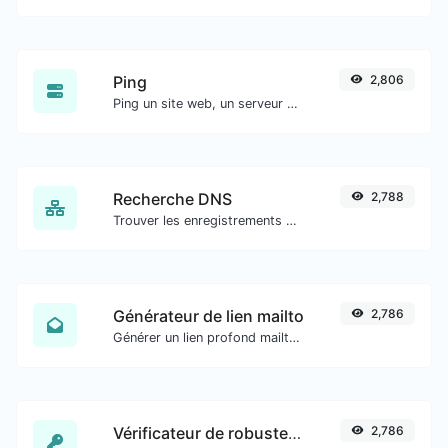
Ping
2,806
Ping un site web, un serveur ou un port.
Recherche DNS
2,788
Trouver les enregistrements DNS A, AAAA, CNAME, MX, NS, TXT, SOA d'un hôte.
Générateur de lien mailto
2,786
Générer un lien profond mailto avec sujet, corps, cc, cci et obtenir également le code HTML.
Vérificateur de robustesse du mot de passe
2,786