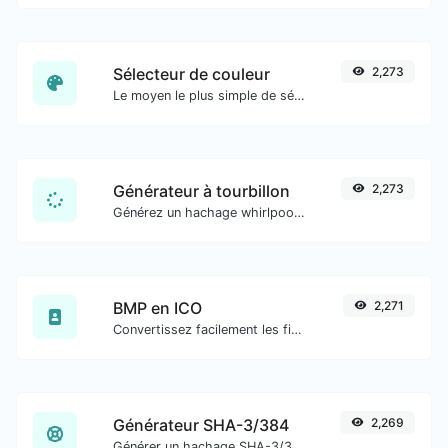
Sélecteur de couleur
2,273
Le moyen le plus simple de sélectionner une couleur dans le cercle chromatique et d'obtenir les résultats dans n'importe quel format.
Générateur à tourbillon
2,273
Générez un hachage whirlpool pour toute entrée de chaîne.
BMP en ICO
2,271
Convertissez facilement les fichiers image BMP en ICO.
Générateur SHA-3/384
2,269
Générer un hachage SHA-3/384 pour toute entrée de chaîne.