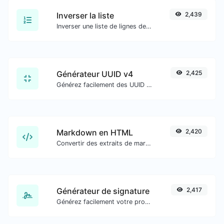
Inverser la liste
2,439
Inverser une liste de lignes de texte données.
Générateur UUID v4
2,425
Générez facilement des UUID v4 (Identifiant unique universel) avec l'aide de notre outil.
Markdown en HTML
2,420
Convertir des extraits de markdown en code HTML brut.
Générateur de signature
2,417
Générez facilement votre propre signature personnalisée et téléchargez-la en toute simplicité.