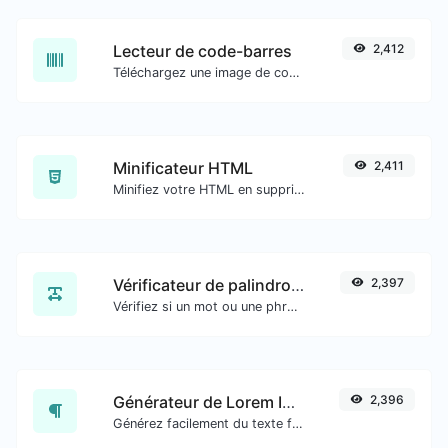
Lecteur de code-barres
2,412
Téléchargez une image de code-barres et extrayez les données.
Minificateur HTML
2,411
Minifiez votre HTML en supprimant tous les caractères inutiles.
Vérificateur de palindrome
2,397
Vérifiez si un mot ou une phrase donné(e) est un palindrome (si cela se lit de la même manière à l'envers qu'à l'endroit).
Générateur de Lorem Ipsum
2,396
Générez facilement du texte factice avec le générateur Lorem Ipsum.