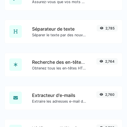
Assurez-vous que vos mots de passe sont suffisamment sécurisés.
Séparateur de texte
2,785
Séparer le texte par des nouvelles lignes, des virgules, des points... etc.
Recherche des en-têtes HTTP
2,764
Obtenez tous les en-têtes HTTP qu'une URL renvoie pour une requête GET typique.
Extracteur d'e-mails
2,760
Extraire les adresses e-mail de tout type de contenu textuel.