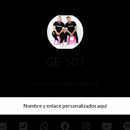
GE-507
Conoce mas del Grupo Elohim 507
Nombre y enlace personalizados aquí