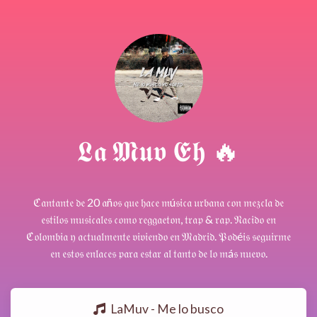
𝕷𝖆 𝕸𝖚𝖛 𝕰𝖍 🔥
ℭ𝔞𝔫𝔱𝔞𝔫𝔱𝔢 𝔡𝔢 20 𝔞ñ𝔬𝔰 𝔮𝔲𝔢 𝔥𝔞𝔠𝔢 𝔪ú𝔰𝔦𝔠𝔞 𝔲𝔯𝔟𝔞𝔫𝔞 𝔠𝔬𝔫 𝔪𝔢𝔷𝔠𝔩𝔞 𝔡𝔢
𝔢𝔰𝔱𝔦𝔩𝔬𝔰 𝔪𝔲𝔰𝔦𝔠𝔞𝔩𝔢𝔰 𝔠𝔬𝔪𝔬 𝔯𝔢𝔤𝔤𝔞𝔢𝔱𝔬𝔫, 𝔱𝔯𝔞𝔭 & 𝔯𝔞𝔭. 𝔑𝔞𝔠𝔦𝔡𝔬 𝔢𝔫
ℭ𝔬𝔩𝔬𝔪𝔟𝔦𝔞 𝔶 𝔞𝔠𝔱𝔲𝔞𝔩𝔪𝔢𝔫𝔱𝔢 𝔳𝔦𝔳𝔦𝔢𝔫𝔡𝔬 𝔢𝔫 𝔐𝔞𝔡𝔯𝔦𝔡. 𝔓𝔬𝔡é𝔦𝔰 𝔰𝔢𝔤𝔲𝔦𝔯𝔪𝔢
𝔢𝔫 𝔢𝔰𝔱𝔬𝔰 𝔢𝔫𝔩𝔞𝔠𝔢𝔰 𝔭𝔞𝔯𝔞 𝔢𝔰𝔱𝔞𝔯 𝔞𝔩 𝔱𝔞𝔫𝔱𝔬 𝔡𝔢 𝔩𝔬 𝔪á𝔰 𝔫𝔲𝔢𝔳𝔬.
LaMuv - Me lo busco